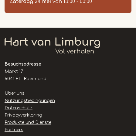
Zaterdag 24 mei
van 13:00 - 00:00
Besuchsadresse
Markt 17
6041 EL Roermond
Handige
Über uns
links
Nutzungsbedingungen
Datenschutz
Privacyverklaring
Produkte und Dienste
Partners