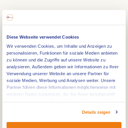
Sie suchen ein Festival, bei dem alles kann und
nichts muss? Das Op Dreef Festival 2026 ist ein
zweitägiges Erlebnis am 23. und 24. Mai – ideal für
Diese Webseite verwendet Cookies
Feierfreudige, die in eine Welt voller Beats und
Atmosphäre eintauchen möchten.
Wir verwenden Cookies, um Inhalte und Anzeigen zu
personalisieren, Funktionen für soziale Medien anbieten
Ein musikalisches Labyrinth der Stimmungen
zu können und die Zugriffe auf unsere Website zu
Auf dem Festival erwarten Sie mehrere Areas mit
analysieren. Außerdem geben wir Informationen zu Ihrer
jeweils eigenem Klang und Stil. Lassen Sie sich
Verwendung unserer Website an unsere Partner für
soziale Medien, Werbung und Analysen weiter. Unsere
mitreißen von treibenden House-Beats, singen Sie
Partner führen diese Informationen möglicherweise mit
mit bei bekannten Pop-Hits oder tanzen Sie zu
weiteren Daten zusammen, die Sie ihnen bereitgestellt
Urban und Guilty Pleasures. Gehen Sie Ihren
haben oder die sie im Rahmen Ihrer Nutzung der Dienste
eigenen Weg – oder verlieren Sie sich genussvoll
gesammelt haben.
Details zeigen
im Klanglabyrinth.