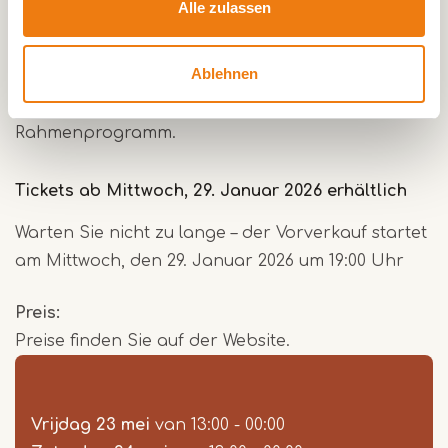
Mehr als nur Musik
Alle zulassen
Op Dreef bietet nicht nur großartige Musik und
Ablehnen
Stimmung. Freuen Sie sich auf kreative Shows,
Attraktionen und ein abwechslungsreiches
Rahmenprogramm.
Tickets ab Mittwoch, 29. Januar 2026 erhältlich
Warten Sie nicht zu lange – der Vorverkauf startet
am Mittwoch, den 29. Januar 2026 um 19:00 Uhr
Preis
Preise finden Sie auf der Website.
Vrijdag 23 mei
van 13:00 - 00:00