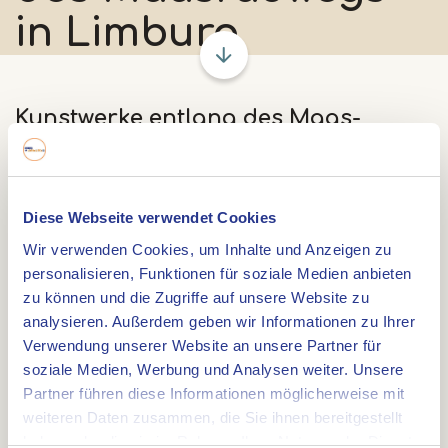
in Limburg
Kunstwerke entlang des Maas-
Radweges in Limburg
Eine Radtour entlang der Maas ist mehr als nur
eine landschaftlich reizvolle Strecke. Es ist eine
Diese Webseite verwendet Cookies
Entdeckungsreise entlang des Wassers, der Natur,
Wir verwenden Cookies, um Inhalte und Anzeigen zu
der Dörfer und der Kunst. Entlang der Limburger
personalisieren, Funktionen für soziale Medien anbieten
zu können und die Zugriffe auf unsere Website zu
Maas-Radroute (EuroVelo 19) befinden sich zehn
analysieren. Außerdem geben wir Informationen zu Ihrer
besondere Kunstwerke des Künstlers Patrick
Verwendung unserer Website an unsere Partner für
Kusters. Jedes Werk ist sowohl ein Ruhepunkt als
soziale Medien, Werbung und Analysen weiter. Unsere
auch eine Ode an den Ort, an dem Sie sich
Partner führen diese Informationen möglicherweise mit
befinden. Aus nachhaltigen Materialien gefertigt
weiteren Daten zusammen, die Sie ihnen bereitgestellt
und als riesige Sitzgelegenheiten gestaltet,
haben oder die sie im Rahmen Ihrer Nutzung der Dienste