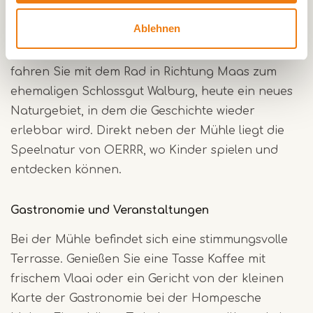
durch die Natur streifen können. Es gibt auch
Ablehnen
einen Weg, der für Scooter, Rollstuhl oder
Kinderwagen geeignet ist. Oder gehen oder
fahren Sie mit dem Rad in Richtung Maas zum
ehemaligen Schlossgut Walburg, heute ein neues
Naturgebiet, in dem die Geschichte wieder
erlebbar wird. Direkt neben der Mühle liegt die
Speelnatur von OERRR, wo Kinder spielen und
entdecken können.
Gastronomie und Veranstaltungen
Bei der Mühle befindet sich eine stimmungsvolle
Terrasse. Genießen Sie eine Tasse Kaffee mit
frischem Vlaai oder ein Gericht von der kleinen
Karte der Gastronomie bei der Hompesche