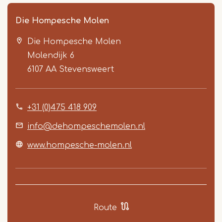
Die Hompesche Molen
Die Hompesche Molen
Molendijk 6
6107 AA
Stevensweert
+31 (0)475 418 909
Item
1
info@dehompeschemolen.nl
of
www.hompesche-molen.nl
3
Route