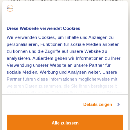
über die reiche Geschichte dieses Ortes.
Interessierte ohne Höhenangst können die Mühle
auch besteigen. Von der Galerie aus haben Sie
Diese Webseite verwendet Cookies
einen weiten Blick über drei Länder.
Wir verwenden Cookies, um Inhalte und Anzeigen zu
personalisieren, Funktionen für soziale Medien anbieten
Während der Öffnungszeiten der Gastronomie bei
zu können und die Zugriffe auf unsere Website zu
der Hompesche Molen ist das Erdgeschoss der
analysieren. Außerdem geben wir Informationen zu Ihrer
Verwendung unserer Website an unsere Partner für
Mühle geöffnet. Hier läuft ein Film des bekannten
soziale Medien, Werbung und Analysen weiter. Unsere
Sandskünstlers über die Geschichte der Mühle
Partner führen diese Informationen möglicherweise mit
und der Region. Schauen Sie gerne vorbei.
weiteren Daten zusammen, die Sie ihnen bereitgestellt
haben oder die sie im Rahmen Ihrer Nutzung der Dienste
Umgebung
gesammelt haben.
Details zeigen
Rund um die Hompesche Molen gibt es viel zu
sehen und zu erleben. Die Mühle liegt gegenüber
Alle zulassen
dem Naturschutzgebiet Molenplas, wo Sie frei