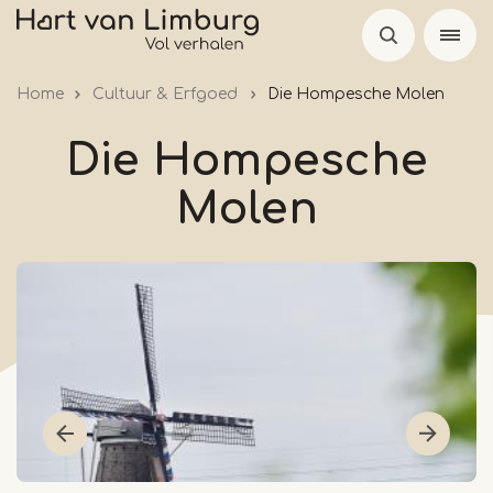
Skip
to
main
Home
Cultuur & Erfgoed
Die Hompesche Molen
content
Die Hompesche
Molen