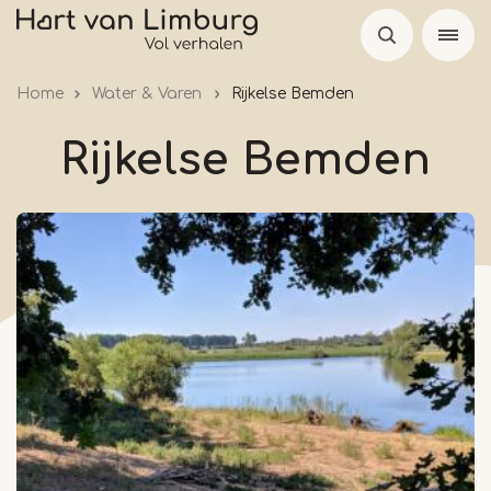
Skip
to
main
Home
Water & Varen
Rijkelse Bemden
content
Rijkelse Bemden