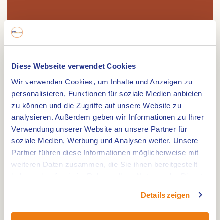
Route
Diese Webseite verwendet Cookies
Der Kiessee Rijkelse Bemden ist durch
Wir verwenden Cookies, um Inhalte und Anzeigen zu
großflächigen Kiesabbau entstanden. Hier finden
personalisieren, Funktionen für soziale Medien anbieten
Sie den Übergang vom Sand- zum Kiessee. Ein
zu können und die Zugriffe auf unsere Website zu
lustiger Fakt: Wegen des Bruchs im Schalenrand
analysieren. Außerdem geben wir Informationen zu Ihrer
Verwendung unserer Website an unsere Partner für
ist die Maas hier relativ schmal. In der
soziale Medien, Werbung und Analysen weiter. Unsere
Vergangenheit waren die Rijkelse Bemden zwei
Partner führen diese Informationen möglicherweise mit
tiefliegende Terrassen, die als Grünland genutzt
weiteren Daten zusammen, die Sie ihnen bereitgestellt
wurden.
haben oder die sie im Rahmen Ihrer Nutzung der Dienste
Das Wasser hat eine Fläche von 27 ha und das
gesammelt haben.
Details zeigen
Land von 8 ha. Heutzutage kann man hier viele
Vögel beobachten, wie den Haubentaucher, die