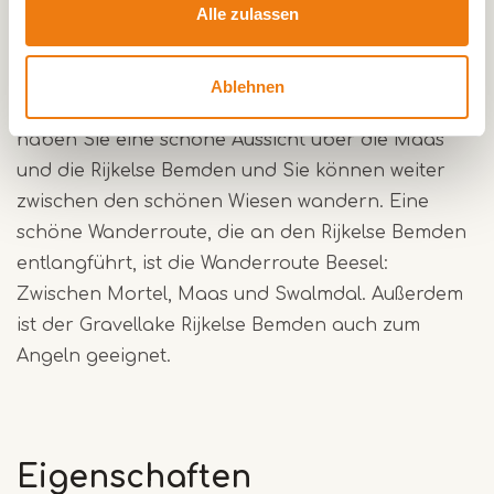
Graugans und viele andere Arten.
Alle zulassen
Auf diesem Schotterplatz kann man sehr gut
Ablehnen
wandern und radeln. Vom Mussenberg in Neer
haben Sie eine schöne Aussicht über die Maas
und die Rijkelse Bemden und Sie können weiter
zwischen den schönen Wiesen wandern. Eine
schöne Wanderroute, die an den Rijkelse Bemden
entlangführt, ist die Wanderroute Beesel:
Zwischen Mortel, Maas und Swalmdal. Außerdem
ist der Gravellake Rijkelse Bemden auch zum
Angeln geeignet.
Eigenschaften