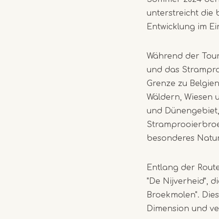
unterstreicht die
Entwicklung im Ei
Während der Tour
und das Strampro
Grenze zu Belgien
Wäldern, Wiesen u
und Dünengebiet, 
Stramprooierbroek
besonderes Natur
Entlang der Rout
"De Nijverheid", 
Broekmolen". Dies
Dimension und ver