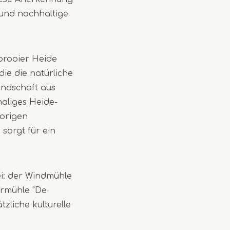
 und nachhaltige
prooier Heide
ie die natürliche
andschaft aus
maliges Heide-
oorigen
sorgt für ein
i: der Windmühle
sermühle "De
zliche kulturelle