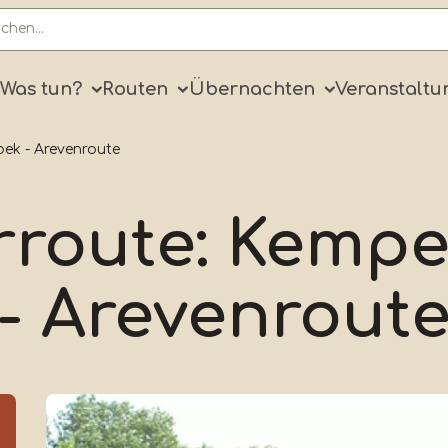
ry
Was tun?
Routen
Übernachten
Veranstaltu
ek - Arevenroute
route: Kemp
- Arevenrout