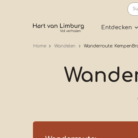
Skip
to
main
Prima
Entdecken
content
Home
Wandelen
Wanderroute: KempenBro
Wander