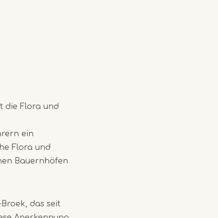
t die Flora und
rern ein
che Flora und
chen Bauernhöfen
Broek, das seit
iese Anerkennung