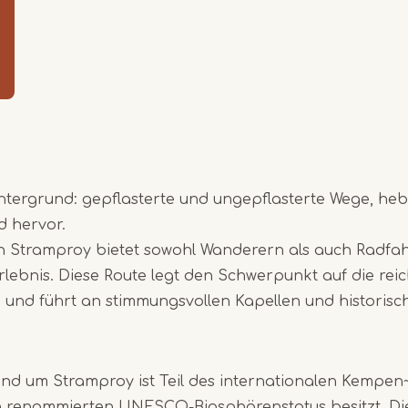
Item
1
of
6
ntergrund: gepflasterte und ungepflasterte Wege, heb
d hervor.
in Stramproy bietet sowohl Wanderern als auch Radfah
ebnis. Diese Route legt den Schwerpunkt auf die rei
 und führt an stimmungsvollen Kapellen und historis
d um Stramproy ist Teil des internationalen Kempen~
 renommierten UNESCO-Biosphärenstatus besitzt. D