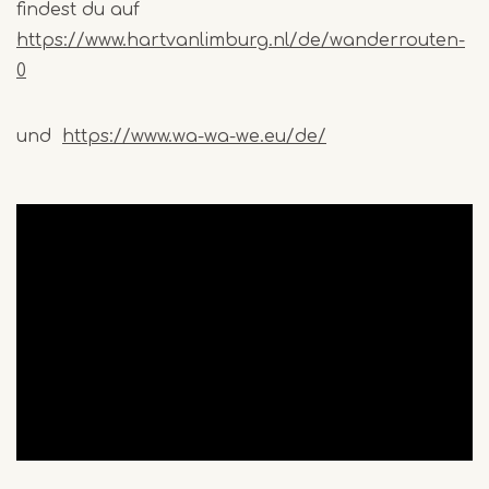
findest du auf
https://www.hartvanlimburg.nl/de/wanderrouten-
0
und
https://www.wa-wa-we.eu/de/