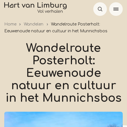
Overslaan
en
naar
Home
Wandelen
Wandelroute Posterholt:
de
Eeuwenoude natuur en cultuur in het Munnichsbos
inhoud
gaan
Wandelroute
Posterholt:
Eeuwenoude
natuur en cultuur
in het Munnichsbos