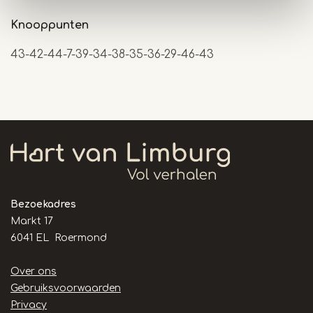
Knooppunten
43-42-44-7-39-34-38-35-36-29-46-43
Bezoekadres
Markt 17
6041 EL Roermond
Handige
Over ons
links
Gebruiksvoorwaarden
Privacy