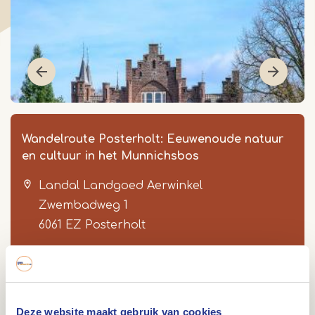
Wandelroute Posterholt: Eeuwenoude natuur
en cultuur in het Munnichsbos
Landal Landgoed Aerwinkel
Zwembadweg 1
6061 EZ
Posterholt
Item
1
of
Route
Deze website maakt gebruik van cookies