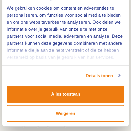
4
We gebruiken cookies om content en advertenties te
personaliseren, om functies voor social media te bieden
en om ons websiteverkeer te analyseren. Ook delen we
Lengte wandelroute Posterholt: 10 kilometer. De
informatie over je gebruik van onze site met onze
route start bij Landal Landgoed Aerwinkel,
partners voor social media, adverteren en analyse. Deze
Zwembadweg 2, 6061 EZ Posterholt.
partners kunnen deze gegevens combineren met andere
informatie die je aan ze hebt verstrekt of die ze hebben
Dit eeuwenoude ‘Monniken’ bos ligt in het
verzameld op basis van je gebruik van hun services.
stroomgebied van de Vlootbeek en biedt een
grote diversiteit aan flora en fauna. Het
Munnichsbos is vooral bekend door het groot
Details tonen
aantal spechtensoorten en enkele bijzondere
uilensoorten. Aangrenzend aan het bos ligt
Alles toestaan
Kasteel Aerwinkel, in 1854 gebouwd door de
Roermondse bouwmeester Dr. Pierre Cuypers. Het
Weigeren
neogotische kasteeltje ligt omgeven door een
prachtig aangelegde Engelse landschapstuin.