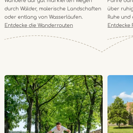
Wandere auf gut markierten Wegen
Fahre dur
durch Wälder, malerische Landschaften
über ruhi
oder entlang von Wasserläufen.
Ruhe und d
Entdecke die Wanderrouten
Entdecke 