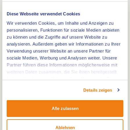
Diese Webseite verwendet Cookies
Von
01 Jan 2026
bis
31 Dez 2026
Wir verwenden Cookies, um Inhalte und Anzeigen zu
personalisieren, Funktionen für soziale Medien anbieten
zu können und die Zugriffe auf unsere Website zu
analysieren. Außerdem geben wir Informationen zu Ihrer
Verwendung unserer Website an unsere Partner für
soziale Medien, Werbung und Analysen weiter. Unsere
Partner führen diese Informationen möglicherweise mit
Der gemütliche Wochenmarkt in Reuver findet
weiteren Daten zusammen, die Sie ihnen bereitgestellt
jeden Freitag von 13:00 bis 18:00 Uhr im Zentrum
haben oder die sie im Rahmen Ihrer Nutzung der Dienste
von Reuver statt.
gesammelt haben.
Details zeigen
Auf dem Wochenmarkt Reuver, einem
wöchentlichen Freitagsmarkt, können Sie sowohl
große als auch etwas kleinere Lebensmittel
Alle zulassen
einkaufen. Es gibt mehrere Marktstände mit einer
Vielfalt von Produkten.
Ablehnen