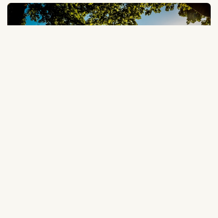
Wandern und Radfahren
Stevensweert eignet sich hervorragend zum
Wandern und Radfahren. Gut ausgeschilderte
Wege, fertige Wander- und Fahrradrouten und ein
gutes Netz von Knote, um eigene Routen zu