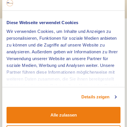
Stevensweert
Diese Webseite verwendet Cookies
Wir verwenden Cookies, um Inhalte und Anzeigen zu
Insel in der Maas
personalisieren, Funktionen für soziale Medien anbieten
zu können und die Zugriffe auf unsere Website zu
Stevensweert liegt zusammen mit Ohé und Laak
analysieren. Außerdem geben wir Informationen zu Ihrer
auf der 'Insel in der Maas', einer Insel, die von
Verwendung unserer Website an unsere Partner für
zwei (ehemaligen) Armen der Maas gebildet wird.
soziale Medien, Werbung und Analysen weiter. Unsere
Der Hauptstrom der Maas, an dem die
Partner führen diese Informationen möglicherweise mit
weiteren Daten zusammen, die Sie ihnen bereitgestellt
Festungsstadt Stevensweert liegt, bildet die
haben oder die sie im Rahmen Ihrer Nutzung der Dienste
natürliche Markierung der Grenze zu Belgien.
gesammelt haben.
Details zeigen
Alle zulassen