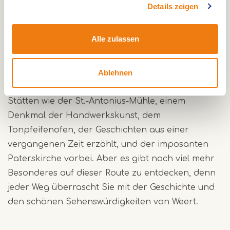
Details zeigen
Laarderschans und die prähistorischen
Urnenfelder. Wenn Sie durch den Weerterbos
Alle zulassen
radeln, werden Sie von der Ruhe und Schönheit
der Natur umgeben sein.
Ablehnen
Auf dieser Tour kommen Sie an bemerkenswerten
Stätten wie der St.-Antonius-Mühle, einem
Denkmal der Handwerkskunst, dem
Tonpfeifenofen, der Geschichten aus einer
vergangenen Zeit erzählt, und der imposanten
Paterskirche vorbei. Aber es gibt noch viel mehr
Besonderes auf dieser Route zu entdecken, denn
jeder Weg überrascht Sie mit der Geschichte und
den schönen Sehenswürdigkeiten von Weert.