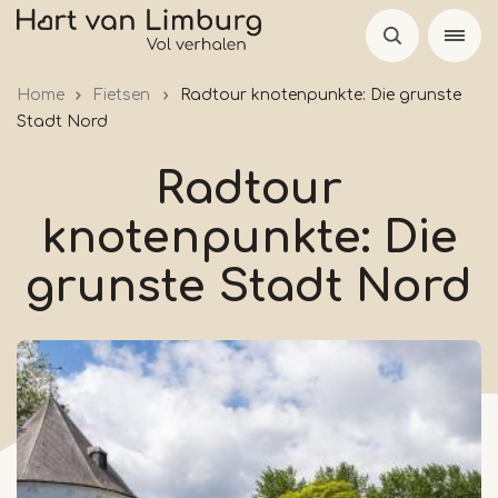
Skip
to
main
Home
Fietsen
Radtour knotenpunkte: Die grunste
content
Stadt Nord
Radtour
knotenpunkte: Die
grunste Stadt Nord