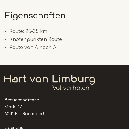
Eigenschaften
Route: 25-35 km.
Knotenpunkten Route
Route von A nach A
Besuchsadresse
Markt 17
6041 EL Roermond
Handige
Über uns