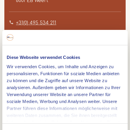
6001 EB
Weert
+31(0) 495 534 211
Diese Webseite verwendet Cookies
Route
Wir verwenden Cookies, um Inhalte und Anzeigen zu
personalisieren, Funktionen für soziale Medien anbieten
zu können und die Zugriffe auf unsere Website zu
analysieren. Außerdem geben wir Informationen zu Ihrer
Lange: ca. 23 km. Die Fahrradstrecke durch die
Verwendung unserer Website an unsere Partner für
grüne Stadt leitet Sie durch eine einzigartige,
soziale Medien, Werbung und Analysen weiter. Unsere
grüne Umgebung entlang diverser ‘Perlen’ von
Partner führen diese Informationen möglicherweise mit
Weert.
weiteren Daten zusammen, die Sie ihnen bereitgestellt
Unterwegs passieren Sie mehrere historische
haben oder die sie im Rahmen Ihrer Nutzung der Dienste
Kirchen und majestätische Schlösser, die
gesammelt haben.