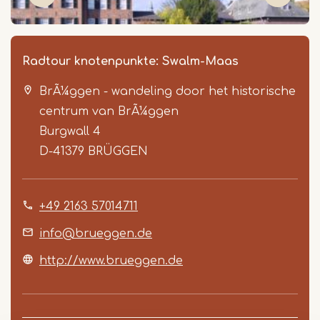
Radtour knotenpunkte: Swalm-Maas
BrÃ¼ggen - wandeling door het historische
centrum van BrÃ¼ggen
Burgwall 4
D-41379
BRÜGGEN
Item
+49 2163 57014711
1
of
info@brueggen.de
5
http://www.brueggen.de