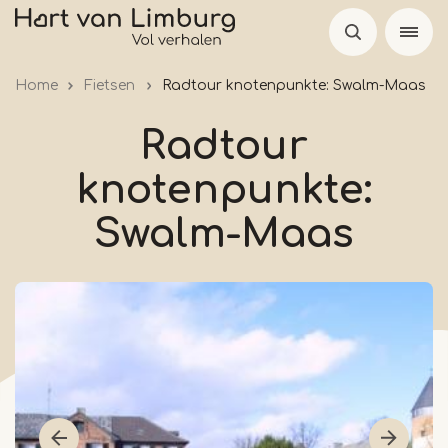
Skip
to
main
Home
Fietsen
Radtour knotenpunkte: Swalm-Maas
content
Radtour
knotenpunkte:
Swalm-Maas