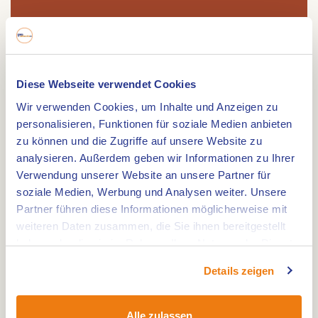
Route
Diese Webseite verwendet Cookies
Schone grenzuberschreitende Radtour durch das
Wir verwenden Cookies, um Inhalte und Anzeigen zu
Gebiet Maas-Schwalm-Nette.
personalisieren, Funktionen für soziale Medien anbieten
zu können und die Zugriffe auf unsere Website zu
Die Gemeinde Brüggen liegt direkt an der Grenze
analysieren. Außerdem geben wir Informationen zu Ihrer
zu Deutschland inmitten des Naturparks Maas-
Verwendung unserer Website an unsere Partner für
Schwalm-Nette. Im Zentrum von Brüggen befindet
soziale Medien, Werbung und Analysen weiter. Unsere
sich das Schloss von 1289, in dem das Menschen-
Partner führen diese Informationen möglicherweise mit
und Jagdmuseum, die Touristinformation und eine
weiteren Daten zusammen, die Sie ihnen bereitgestellt
Informationsstelle des Naturparks Maas-
haben oder die sie im Rahmen Ihrer Nutzung der Dienste
gesammelt haben.
Schwalm-Nette untergebracht sind. Im Schloss
Details zeigen
befindet sich auch eine Wassermühle, die im
selben Jahr gebaut wurde. Eine weitere
Alle zulassen