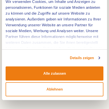
Stelle in Roermond, wo wir von 8 Uhr morgens bis
Wir verwenden Cookies, um Inhalte und Anzeigen zu
personalisieren, Funktionen für soziale Medien anbieten
spät abends für Sie da sind. Ob Sie sich für das
zu können und die Zugriffe auf unsere Website zu
Mittag- oder Abendessen entscheiden, alle
analysieren. Außerdem geben wir Informationen zu Ihrer
Gerichte werden aus unserer offenen Küche
Verwendung unserer Website an unsere Partner für
serviert.
soziale Medien, Werbung und Analysen weiter. Unsere
Partner führen diese Informationen möglicherweise mit
weiteren Daten zusammen, die Sie ihnen bereitgestellt
Mittagessen
haben oder die sie im Rahmen Ihrer Nutzung der Dienste
Die Mittagskarte serviert Ihnen frische Suppen,
gesammelt haben.
knusprige Brötchen, Flammkuchen, frische
Details zeigen
Salate... und leckere Eierspeisen.
Alle zulassen
Abendessen
Die Abendkarte bietet 3-Gänge-Menüs, frische
Ablehnen
Suppen, Steaks, Flammkuchen, Salate...zu viele,
um sie zu erwähnen!