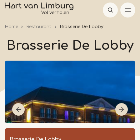
Skip
to
main
Home
Restaurant
Brasserie De Lobby
content
Brasserie De Lobby
Brasserie De Lobby