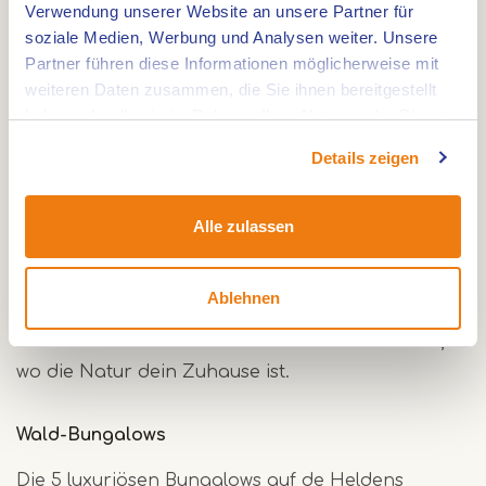
kleinen natürlichen Spielplatz in der Mitte, ideal,
Verwendung unserer Website an unsere Partner für
damit Kinder sicher spielen können, während du
soziale Medien, Werbung und Analysen weiter. Unsere
Partner führen diese Informationen möglicherweise mit
dich auf der großzügigen Veranda mit Blick ins
weiteren Daten zusammen, die Sie ihnen bereitgestellt
Grüne entspannst. Der große Spielplatz und der
haben oder die sie im Rahmen Ihrer Nutzung der Dienste
Streichelzoo liegen nur wenige Gehminuten
gesammelt haben.
entfernt, perfekt für stundenlangen Spielspaß
Details zeigen
und kleine Abenteuer.
Alle zulassen
Ob du zum Entspannen kommst, die Natur
entdecken möchtest oder gemeinsam
Ablehnen
unvergessliche Erinnerungen schaffen willst, in
unseren Waldvillen erlebst du all das. Waldvillen,
wo die Natur dein Zuhause ist.
Wald-Bungalows
Die 5 luxuriösen Bungalows auf de Heldens