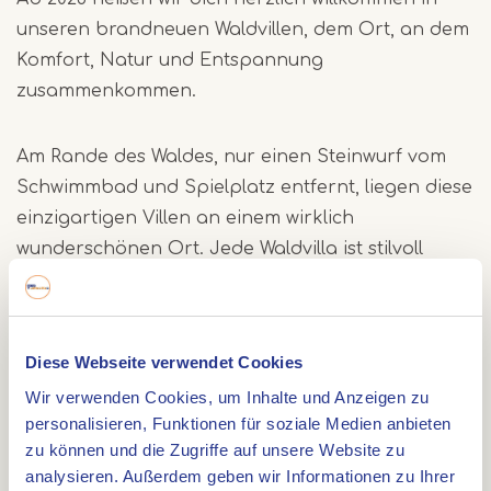
unseren brandneuen Waldvillen, dem Ort, an dem
Komfort, Natur und Entspannung
zusammenkommen.
Am Rande des Waldes, nur einen Steinwurf vom
Schwimmbad und Spielplatz entfernt, liegen diese
einzigartigen Villen an einem wirklich
wunderschönen Ort. Jede Waldvilla ist stilvoll
eingerichtet und verfügt über zwei komfortable
Schlafzimmer mit Einzelbetten sowie ein
großzügiges Elternschlafzimmer mit einem
Diese Webseite verwendet Cookies
luxuriösen Doppelbett. Für die Kleinsten ist
Wir verwenden Cookies, um Inhalte und Anzeigen zu
selbstverständlich Platz für ein Kinderbett
personalisieren, Funktionen für soziale Medien anbieten
vorhanden. Die Villen bilden gemeinsam einen
zu können und die Zugriffe auf unsere Website zu
gemütlichen, autofreien Innenhof mit einem
analysieren. Außerdem geben wir Informationen zu Ihrer