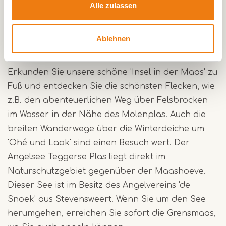
Alle zulassen
nachts verschlossen ist.
Eine schöne Gegend mit viel Natur
Ablehnen
und Wanderwegen
Erkunden Sie unsere schöne 'Insel in der Maas' zu
Fuß und entdecken Sie die schönsten Flecken, wie
z.B. den abenteuerlichen Weg über Felsbrocken
im Wasser in der Nähe des Molenplas. Auch die
breiten Wanderwege über die Winterdeiche um
'Ohé und Laak' sind einen Besuch wert. Der
Angelsee Teggerse Plas liegt direkt im
Naturschutzgebiet gegenüber der Maashoeve.
Dieser See ist im Besitz des Angelvereins 'de
Snoek' aus Stevensweert. Wenn Sie um den See
herumgehen, erreichen Sie sofort die Grensmaas,