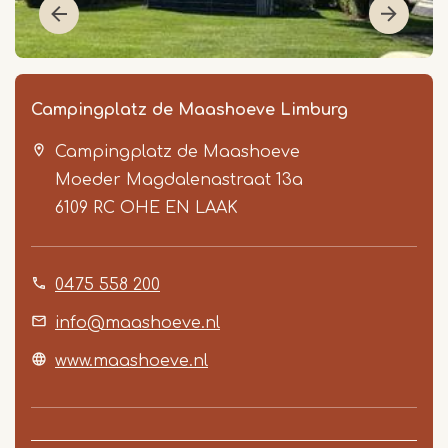
Campingplatz de Maashoeve Limburg
Campingplatz de Maashoeve
Moeder Magdalenastraat 13a
6109 RC
OHE EN LAAK
0475 558 200
Item
1
info@maashoeve.nl
of
www.maashoeve.nl
5