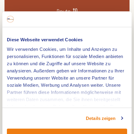
Route
Diese Webseite verwendet Cookies
Campingplatz de Maashoeve Limburg ist für
Wir verwenden Cookies, um Inhalte und Anzeigen zu
Erwachsene ohne Kinder geeignet. Viel Ruhe,
personalisieren, Funktionen für soziale Medien anbieten
Platz und eine Limburger Atmosphäre.
zu können und die Zugriffe auf unsere Website zu
Campingplatz de Maashoeve
analysieren. Außerdem geben wir Informationen zu Ihrer
Verwendung unserer Website an unsere Partner für
Dieser gemütliche kleine Campingplatz liegt
soziale Medien, Werbung und Analysen weiter. Unsere
mitten im Radwegenetz. In nur wenigen Minuten
Partner führen diese Informationen möglicherweise mit
können Sie nicht nur in den Niederlanden,
weiteren Daten zusammen, die Sie ihnen bereitgestellt
sondern auch in Belgien oder Deutschland
haben oder die sie im Rahmen Ihrer Nutzung der Dienste
radeln. Radwege mit Karte sind an der Rezeption
gesammelt haben.
Details zeigen
erhältlich. Fahrräder können in unserem
überdachten Schuppen abgestellt werden, der