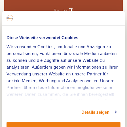
Route
Diese Webseite verwendet Cookies
Campingplatz de Maashoeve Limburg ist für
Wir verwenden Cookies, um Inhalte und Anzeigen zu
Erwachsene ohne Kinder geeignet. Viel Ruhe,
personalisieren, Funktionen für soziale Medien anbieten
Platz und eine Limburger Atmosphäre.
zu können und die Zugriffe auf unsere Website zu
Campingplatz de Maashoeve
analysieren. Außerdem geben wir Informationen zu Ihrer
Verwendung unserer Website an unsere Partner für
Dieser gemütliche kleine Campingplatz liegt
soziale Medien, Werbung und Analysen weiter. Unsere
mitten im Radwegenetz. In nur wenigen Minuten
Partner führen diese Informationen möglicherweise mit
können Sie nicht nur in den Niederlanden,
weiteren Daten zusammen, die Sie ihnen bereitgestellt
sondern auch in Belgien oder Deutschland
haben oder die sie im Rahmen Ihrer Nutzung der Dienste
radeln. Radwege mit Karte sind an der Rezeption
gesammelt haben.
Details zeigen
erhältlich. Fahrräder können in unserem
überdachten Schuppen abgestellt werden, der