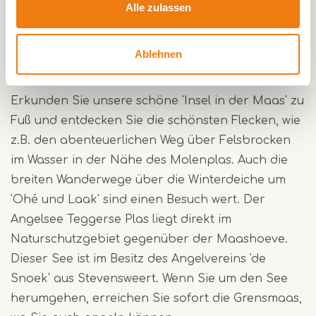
Alle zulassen
nachts verschlossen ist.
Eine schöne Gegend mit viel Natur
Ablehnen
und Wanderwegen
Erkunden Sie unsere schöne 'Insel in der Maas' zu
Fuß und entdecken Sie die schönsten Flecken, wie
z.B. den abenteuerlichen Weg über Felsbrocken
im Wasser in der Nähe des Molenplas. Auch die
breiten Wanderwege über die Winterdeiche um
'Ohé und Laak' sind einen Besuch wert. Der
Angelsee Teggerse Plas liegt direkt im
Naturschutzgebiet gegenüber der Maashoeve.
Dieser See ist im Besitz des Angelvereins 'de
Snoek' aus Stevensweert. Wenn Sie um den See
herumgehen, erreichen Sie sofort die Grensmaas,