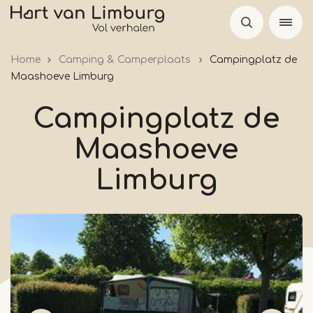
Skip
to
main
Home
Camping & Camperplaats
Campingplatz de
content
Maashoeve Limburg
Campingplatz de
Maashoeve
Limburg