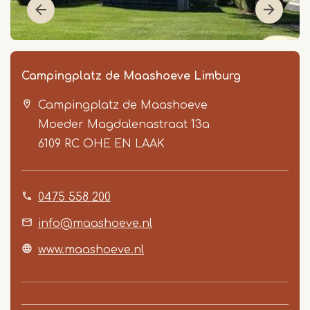
Campingplatz de Maashoeve Limburg
Campingplatz de Maashoeve
Moeder Magdalenastraat 13a
6109 RC
OHE EN LAAK
0475 558 200
Item
1
info@maashoeve.nl
of
www.maashoeve.nl
5