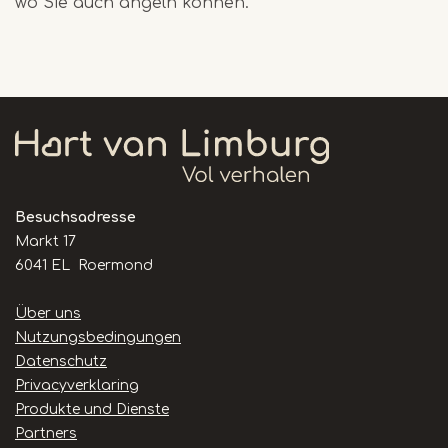
wo Sie auch angeln können.
Besuchsadresse
Markt 17
6041 EL Roermond
Handige
Über uns
links
Nutzungsbedingungen
Datenschutz
Privacyverklaring
Produkte und Dienste
Partners