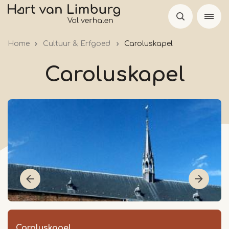
Skip
to
main
Home
Cultuur & Erfgoed
Caroluskapel
content
Caroluskapel
Caroluskapel