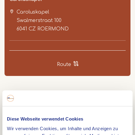
Caroluskapel
Swalmerstraat 100
6041 CZ
ROERMOND
Item
1
Route
of
2
Diese, aus dem 14. Jahrhundert stammende,
altgotische Kapelle mit einem reich stucplafond im
suddeutschen Roccocostil, hat eine lange
Diese Webseite verwendet Cookies
Geschichte.
Diese Geschichte hat in der Caroluskapelle viele
Wir verwenden Cookies, um Inhalte und Anzeigen zu