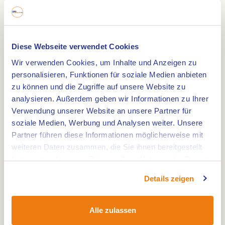
Lange: 5,2 km. Untergrund: gepflasterte und
Diese Webseite verwendet Cookies
ungepflasterte Wege und Waldwege. Swartbroek
Wir verwenden Cookies, um Inhalte und Anzeigen zu
liegt in einem prachtvollen Gebiet mit dem
personalisieren, Funktionen für soziale Medien anbieten
Naturgebiet De Krang als Mittelpunkt.
zu können und die Zugriffe auf unsere Website zu
Früher war das Gebiet ein sumpfiges Gebiet.
analysieren. Außerdem geben wir Informationen zu Ihrer
Durch das Austrocknen einigen Teilen des Gebiets
Verwendung unserer Website an unsere Partner für
sind dort Sandkämme entstanden, worauf
soziale Medien, Werbung und Analysen weiter. Unsere
Swartbroek u.A. gebaut wurde. Das Gebiet hat
Partner führen diese Informationen möglicherweise mit
weiteren Daten zusammen, die Sie ihnen bereitgestellt
eine schöne Variation von Mooren und
haben oder die sie im Rahmen Ihrer Nutzung der Dienste
Trockengebieten. Auf diversen Plätzen finden Sie
gesammelt haben.
hölzerne Wanderpfade durch das prachtvolle
Details zeigen
Naturgebiet. Hunde sind angeleint willkommen.
Alle zulassen
Ausführliche Routeninformationen finden Sie in