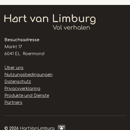
Besuchsadresse
Markt 17
6041 EL Roermond
Handige
Über uns
links
Nutzungsbedingungen
Datenschutz
Privacyverklaring
Produkte und Dienste
Partners
© 2026
HartVanLimburg