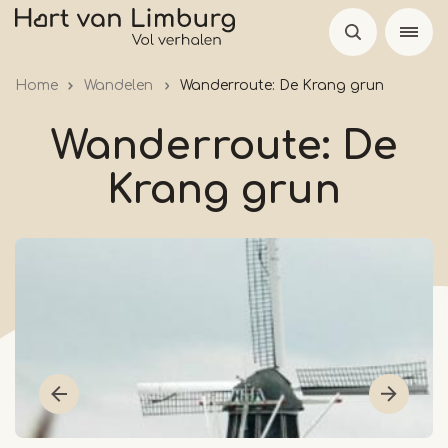
Skip
to
main
Home
Wandelen
Wanderroute: De Krang grun
content
Wanderroute: De
Krang grun