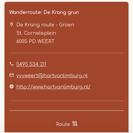
Wanderroute: De Krang grun
De Krang route - Groen
St. Cornelisplein
6005 PD
WEERT
0495 534 211
Item
1
vvvweert@hartvanlimburg.nl
of
http://www.hartvanlimburg.nl/
4
Route