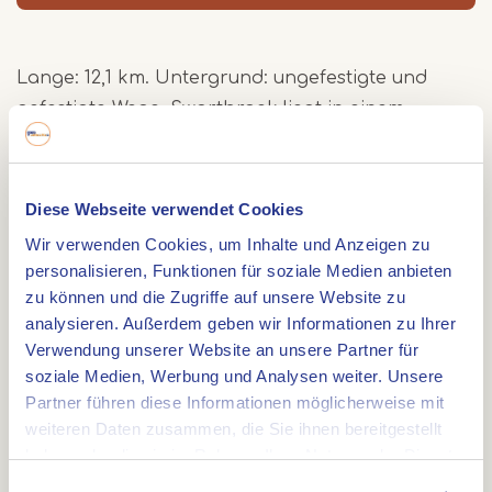
Lange: 12,1 km. Untergrund: ungefestigte und
gefestigte Wege. Swartbroek liegt in einem
prachtvollen Gebiet mit dem Naturgebiet de
Krang als Mittelpunkt.
Früher war das Gebiet ein sumpfiges Gebiet.
Diese Webseite verwendet Cookies
Aufgrund der Austrocknung einiger Teile des
Wir verwenden Cookies, um Inhalte und Anzeigen zu
Gebiets sind dort Sandkämme entstanden, worauf
personalisieren, Funktionen für soziale Medien anbieten
unter Anderem Swartbroek gebaut ist. Das Gebiet
zu können und die Zugriffe auf unsere Website zu
analysieren. Außerdem geben wir Informationen zu Ihrer
hat eine schöne Variation an Niedermooren und
Verwendung unserer Website an unsere Partner für
trockenen Gebieten. An diversen Plätzen finden
soziale Medien, Werbung und Analysen weiter. Unsere
Sie hölzerne Wanderwege durch das prachtvolle
Partner führen diese Informationen möglicherweise mit
Naturgebiet.
weiteren Daten zusammen, die Sie ihnen bereitgestellt
Auf der Route finden Sie einen
haben oder die sie im Rahmen Ihrer Nutzung der Dienste
Vogelbeobachtungswand am Roukespeelven. Ein
gesammelt haben.