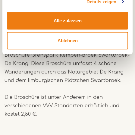
Details zeigen
schöner hölzerner Weg führt Sie zur Wand. Es
bietet Ihnen einen schönen Ausblick der
Alle zulassen
vorhandenen Tierwelt. Hunde sind angeleint
willkommen.
Ablehnen
Ausfürliche Routeninformationen finden Sie in der
Broschüre Grenspark Kempen-Broek Swartbroek-
De Krang. Diese Broschüre umfasst 4 schöne
Wanderungen durch das Naturgebiet De Krang
und dem limburgischen Plätzchen Swartbroek.
Die Broschüre ist unter Anderem in den
verschiedenen VVV-Standorten erhältlich und
kostet 2,50 €.