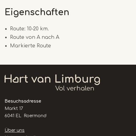
Eigenschaften
Route: 10-20 km.
Route von A nach A
Markierte Route
Besuchsadresse
Markt 17
6041 EL Roermond
Handige
Über uns