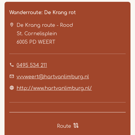
Wanderroute: De Krang rot
De Krang route - Rood
St. Cornelisplein
6005 PD
WEERT
0495 534 211
Item
1
vvvweert@hartvanlimburg.nl
of
http://www.hartvanlimburg.nl/
6
Route