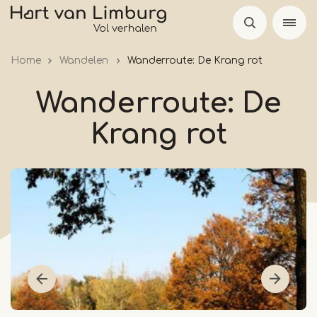
Skip
to
main
Home
Wandelen
Wanderroute: De Krang rot
content
Wanderroute: De
Krang rot