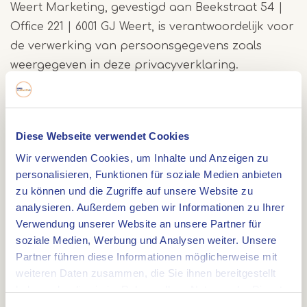
Weert Marketing, gevestigd aan Beekstraat 54 |
Office 221 | 6001 GJ Weert, is verantwoordelijk voor
de verwerking van persoonsgegevens zoals
weergegeven in deze privacyverklaring.
Contactgegevens
www.inweert.nl
Diese Webseite verwendet Cookies
Beekstraat 54 | Office 221
Wir verwenden Cookies, um Inhalte und Anzeigen zu
6001 GJ Weert
personalisieren, Funktionen für soziale Medien anbieten
zu können und die Zugriffe auf unsere Website zu
0495-743115
analysieren. Außerdem geben wir Informationen zu Ihrer
Verwendung unserer Website an unsere Partner für
Marga van Lierop is de Functionaris
soziale Medien, Werbung und Analysen weiter. Unsere
Gegevensbescherming van Weert Marketing zij is
Partner führen diese Informationen möglicherweise mit
te bereiken via
office@inweert.nl
.
weiteren Daten zusammen, die Sie ihnen bereitgestellt
haben oder die sie im Rahmen Ihrer Nutzung der Dienste
gesammelt haben.