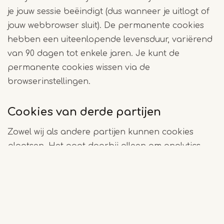
je jouw sessie beëindigt (dus wanneer je uitlogt of
jouw webbrowser sluit). De permanente cookies
hebben een uiteenlopende levensduur, variërend
van 90 dagen tot enkele jaren. Je kunt de
permanente cookies wissen via de
browserinstellingen.
Cookies van derde partijen
Zowel wij als andere partijen kunnen cookies
plaatsen. Het gaat daarbij alleen om analytics
cookies die Google plaatst. Die partijen kunnen
de cookies echter niet plaatsen zonder
toestemming van ons.
Weigeren van (bepaalde) cookies