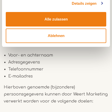
Persoonsgegevens die wij verwerken
Details zeigen
Weert Marketing verwerkt uw persoonsgegevens
doordat u gebruik maakt van onze diensten
Alle zulassen
en/of omdat u deze zelf aan ons
verstrekt.
Hieronder vindt u een overzicht van de
Ablehnen
persoonsgegevens die wij verwerken:
Voor- en achternaam
Adresgegevens
Telefoonnummer
E-mailadres
Hierboven genoemde (bijzondere)
persoonsgegevens kunnen door Weert Marketing
verwerkt worden voor de volgende doelen: