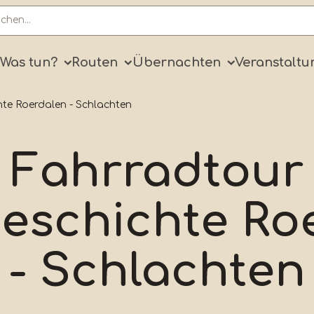
ry
Was tun?
Routen
Übernachten
Veranstaltu
te Roerdalen - Schlachten
Fahrradtour
eschichte Ro
- Schlachten