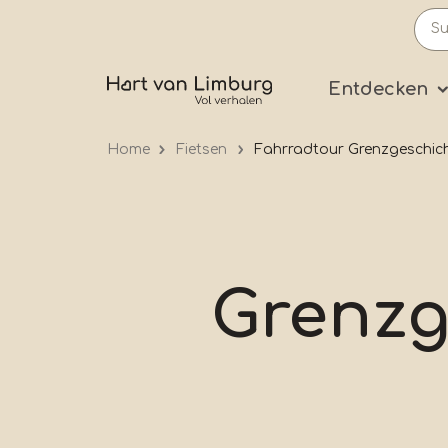
Skip
to
main
Prima
Entdecken
content
Home
Fietsen
Fahrradtour Grenzgeschich
Grenzg