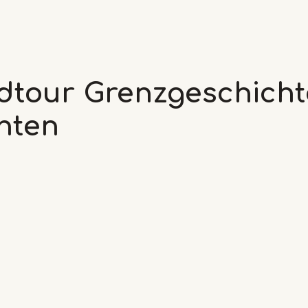
dtour Grenzgeschichte
hten