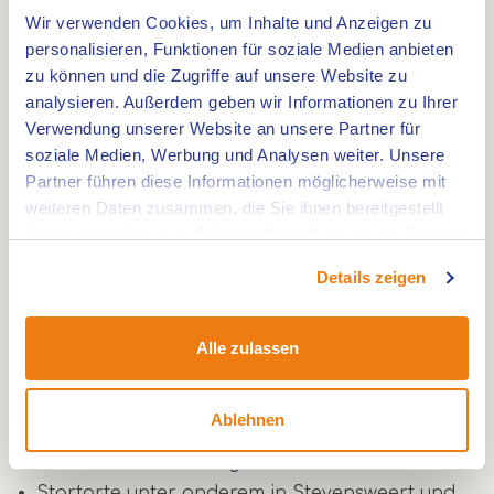
auch einen ausführlichen Wanderführer mit
Wir verwenden Cookies, um Inhalte und Anzeigen zu
Kartenmaterial und Hintergrundinformationen
personalisieren, Funktionen für soziale Medien anbieten
über das Gebiet. Diese Broschüre können Sie im
zu können und die Zugriffe auf unsere Website zu
analysieren. Außerdem geben wir Informationen zu Ihrer
Webshop bestellen.
Verwendung unserer Website an unsere Partner für
soziale Medien, Werbung und Analysen weiter. Unsere
Praktische Informationen
Partner führen diese Informationen möglicherweise mit
weiteren Daten zusammen, die Sie ihnen bereitgestellt
Länge der Route: 137 Kilometer
haben oder die sie im Rahmen Ihrer Nutzung der Dienste
In beide Richtungen ausgeschildert mit
gesammelt haben.
sechseckigen weißen Schildern mit dem
Details zeigen
RivierPark Maasvallei-Logo
Alte grüne Schilder mit dem alten Logo werden
Alle zulassen
zurzeit ersetzt und können Ihnen noch
begegnen
Ablehnen
Hochwasseralternative bei hohen
Wasserständen verfügbar
Startorte unter anderem in Stevensweert und