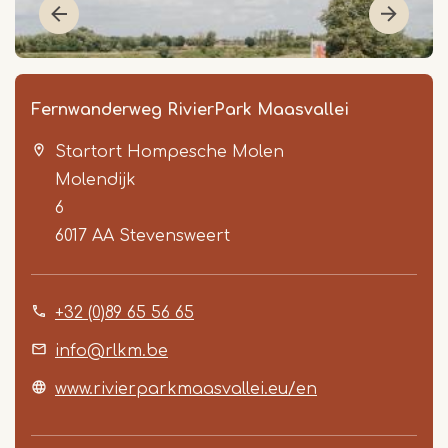
Fernwanderweg RivierPark Maasvallei
Startort Hompesche Molen
Molendijk
6
6017 AA
Stevensweert
Item
+32 (0)89 65 56 65
1
of
info@rlkm.be
2
www.rivierparkmaasvallei.eu/en