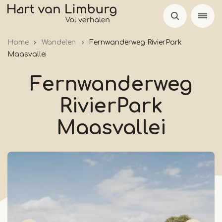
Skip
to
main
Home
Wandelen
Fernwanderweg RivierPark
content
Maasvallei
Fernwanderweg
RivierPark
Maasvallei