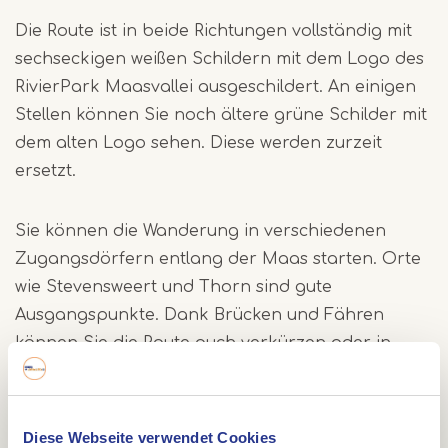
Die Route ist in beide Richtungen vollständig mit
sechseckigen weißen Schildern mit dem Logo des
RivierPark Maasvallei ausgeschildert. An einigen
Stellen können Sie noch ältere grüne Schilder mit
dem alten Logo sehen. Diese werden zurzeit
ersetzt.
Sie können die Wanderung in verschiedenen
Zugangsdörfern entlang der Maas starten. Orte
wie Stevensweert und Thorn sind gute
Ausgangspunkte. Dank Brücken und Fähren
können Sie die Route auch verkürzen oder in
kleinere Etappen aufteilen.
Möchten Sie gut vorbereitet losgehen? Es gibt
Diese Webseite verwendet Cookies