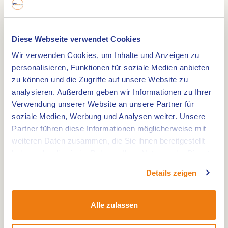
Entlang der Maas, im Resort Marina
Oolderhuuske, liegt das Restaurant Heere aan de
Diese Webseite verwendet Cookies
Maas. Nach einem Spaziergang oder einer
Wir verwenden Cookies, um Inhalte und Anzeigen zu
Fahrradtour können Sie im Sommer die Terrasse
personalisieren, Funktionen für soziale Medien anbieten
mit der schönsten Aussicht genießen und im
zu können und die Zugriffe auf unsere Website zu
Winter können Sie es sich drinnen gemütlich
analysieren. Außerdem geben wir Informationen zu Ihrer
machen.
Verwendung unserer Website an unsere Partner für
Was bieten wir Ihnen an?
soziale Medien, Werbung und Analysen weiter. Unsere
Von 12:00 bis 16:00 Uhr servieren wir Mittagessen à
Partner führen diese Informationen möglicherweise mit
weiteren Daten zusammen, die Sie ihnen bereitgestellt
la carte, hohe Getränke und High Tea. Ab 17:30
haben oder die sie im Rahmen Ihrer Nutzung der Dienste
Uhr können Sie unser berühmtes Diner Tastou
gesammelt haben.
genießen. Hier können Sie aus 65 verschiedenen
Details zeigen
Gerichten wählen, die Sie zu einem Festpreis
unbegrenzt bestellen können.
Alle zulassen