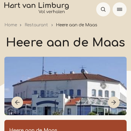
Skip
to
main
Home
Restaurant
Heere aan de Maas
content
Heere aan de Maas
Heere aan de Maas