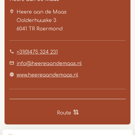
Heere aan de Maas
Oolderhuuske 3
6041 TR
Roermond
+31(0)475 324 231
Item
1
info@heereaandemaas.nl
of
www.heereaandemaas.nl
5
Route