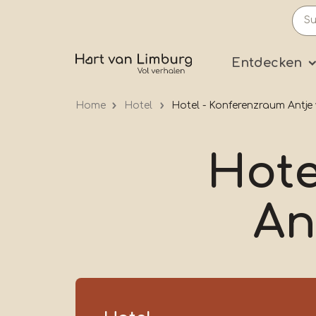
Skip
to
main
Prima
Entdecken
content
Home
Hotel
Hotel - Konferenzraum Antje 
Hote
An