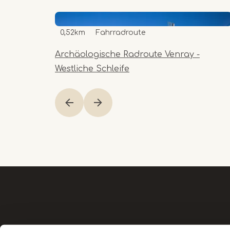
0,52km
Fahrradroute
Archäologische Radroute Venray -
Westliche Schleife
Item
1
of
1