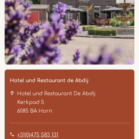
Hotel und Restaurant de Abdij
Hotel und Restaurant De Abdij
Kerkpad 5
6085 BA
Horn
+31(0)475 583 131