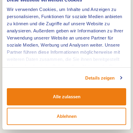
Einrichtungen für einen kompletten Aufenthalt!
Wir verwenden Cookies, um Inhalte und Anzeigen zu
Das Hotel und Restaurant De Abdij empfängt
personalisieren, Funktionen für soziale Medien anbieten
seine Gäste in einem Ambiente, das die
zu können und die Zugriffe auf unsere Website zu
analysieren. Außerdem geben wir Informationen zu Ihrer
Atmosphäre des ehemaligen Klosters atmet, mit
Verwendung unserer Website an unsere Partner für
verschiedenen Einzel- und Doppelzimmern und
soziale Medien, Werbung und Analysen weiter. Unsere
einer Terrasse an der Fassade und/oder im
Partner führen diese Informationen möglicherweise mit
Klostergarten.
weiteren Daten zusammen, die Sie ihnen bereitgestellt
haben oder die sie im Rahmen Ihrer Nutzung der Dienste
gesammelt haben.
Das Hotel bietet mehr als nur eine Unterkunft.
Details zeigen
Neben komfortablen
Übernachtungsmöglichkeiten verfügt es über
Alle zulassen
Tagungsräume, ein Restaurant mit regionaler
Küche, eine gemütliche Bar und eine grüne
Umgebung, in der Sie sich vollkommen
Ablehnen
entspannen können.