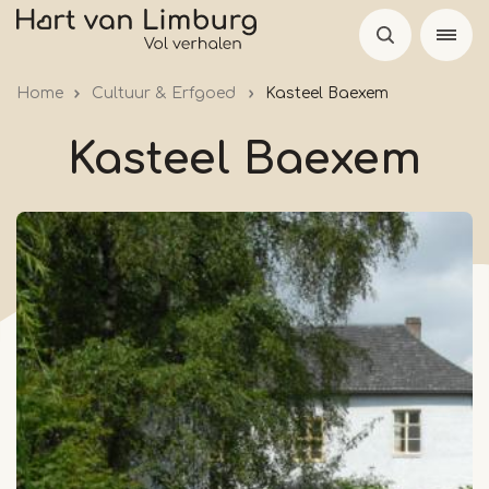
Skip
to
main
Home
Cultuur & Erfgoed
Kasteel Baexem
content
Kasteel Baexem