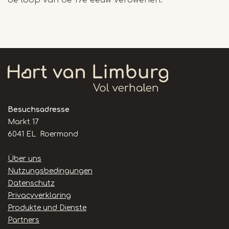
de loop van de 19e eeuw verdwenen.
Besuchsadresse
Markt 17
6041 EL Roermond
Handige
Über uns
links
Nutzungsbedingungen
Datenschutz
Privacyverklaring
Produkte und Dienste
Partners