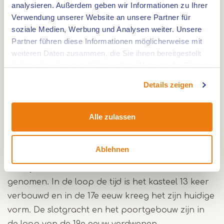
analysieren. Außerdem geben wir Informationen zu Ihrer
Verwendung unserer Website an unsere Partner für
soziale Medien, Werbung und Analysen weiter. Unsere
Partner führen diese Informationen möglicherweise mit
Der Name Baexem erscheint zum ersten Mal in
weiteren Daten zusammen, die Sie ihnen bereitgestellt
einer Urkunde aus Juni 1244 und de kurzlich
haben oder die sie im Rahmen Ihrer Nutzung der Dienste
wurde auf der Burg eine ganz besondere
gesammelt haben.
Entdeckung gemacht : ein Siegelring aus 1293 von
Details zeigen
Ritter Lenvalus von Baexem.
Uit opgravingen is gebleken dat het kasteel toen
Alle zulassen
bestond uit een grote donjon. De fundamenten
daarvan liggen onder het oostpunt van het
Ablehnen
huidige gebouw. Met behulp van Gemeente en
het Rijk is in 1992 de restauratie ter hand
genomen. In de loop de tijd is het kasteel 13 keer
verbouwd en in de 17e eeuw kreeg het zijn huidige
vorm. De slotgracht en het poortgebouw zijn in