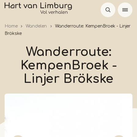
Skip
to
main
Home
Wandelen
Wanderroute: KempenBroek - Linjer
content
Brökske
Wanderroute:
KempenBroek -
Linjer Brökske