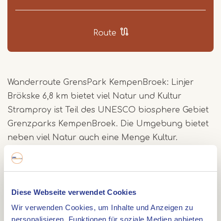
Route
Wanderroute GrensPark KempenBroek: Linjer
Brökske 6,8 km bietet viel Natur und Kultur
Stramproy ist Teil des UNESCO biosphere Gebiet
Grenzparks KempenBroek. Die Umgebung bietet
neben viel Natur auch eine Menge Kultur.
Diese Route ist ein schönes Beispiel für die
Vielseitigkeit der Region. Sie führt an
Diese Webseite verwendet Cookies
verschiedenen Wegkreuzen, der Mühle De Nijs,
Wir verwenden Cookies, um Inhalte und Anzeigen zu
dem Tungelroyse Bach, den Tungelerwallen, der
personalisieren, Funktionen für soziale Medien anbieten