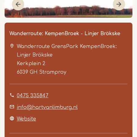
Wanderroute: KempenBroek - Linjer Brökske
Wanderroute GrensPark KempenBroek:
Linjer Brökske
Kerkplein 2
6039 GH
Stramproy
Item
0475 335847
1
of
info@hartvanlimburg.nl
6
Website