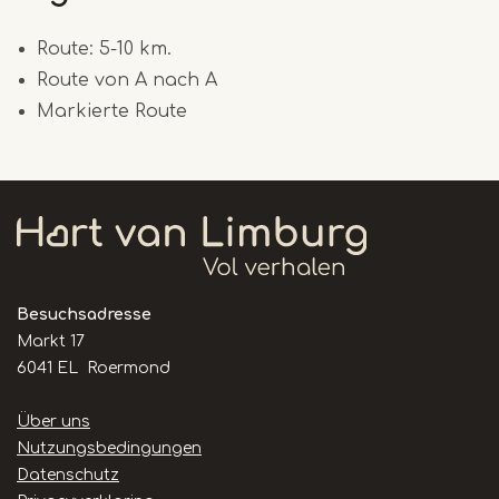
Route: 5-10 km.
Route von A nach A
Markierte Route
Besuchsadresse
Markt 17
6041 EL Roermond
Handige
Über uns
links
Nutzungsbedingungen
Datenschutz