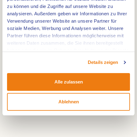
Römischen Brücke und der Sint Jansmolen vorbei.
zu können und die Zugriffe auf unsere Website zu
Eine wunderschöne Strecke voller Natur und
analysieren. Außerdem geben wir Informationen zu Ihrer
Kultur.
Verwendung unserer Website an unsere Partner für
soziale Medien, Werbung und Analysen weiter. Unsere
Partner führen diese Informationen möglicherweise mit
Zeige deine Liebe:
#hartvanlimburg
weiteren Daten zusammen, die Sie ihnen bereitgestellt
haben oder die sie im Rahmen Ihrer Nutzung der Dienste
gesammelt haben.
Details zeigen
Alle zulassen
Ablehnen