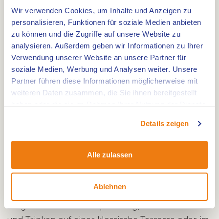
Wir verwenden Cookies, um Inhalte und Anzeigen zu
Tourlange: 30 km Fur eine Bekanntschaft mit den
personalisieren, Funktionen für soziale Medien anbieten
Maasseeen machen Sie z.B eine Tagestour, direkt
zu können und die Zugriffe auf unsere Website zu
vor den Toren von Roermond. Danach sind Sie
analysieren. Außerdem geben wir Informationen zu Ihrer
wieder zuruck in der Stadt, oder Sie gehen vor
Verwendung unserer Website an unsere Partner für
soziale Medien, Werbung und Analysen weiter. Unsere
Anker auf eine der Seeen.
Partner führen diese Informationen möglicherweise mit
Auch wenn die Maas nicht überall zu befahren ist,
weiteren Daten zusammen, die Sie ihnen bereitgestellt
ist der Fluss der roten Faden. Ein Faden der sich
haben oder die sie im Rahmen Ihrer Nutzung der Dienste
stark windet. Zusammen mit der Strömung macht
gesammelt haben.
Details zeigen
dies das Maasfahren abwechsungsreich.Um den
Fluss herum gibt es zahlreiche Kiesgruben, die
durch Ausgrabungen entstanden sind.Dies
Alle zulassen
erklärt, weshalb es manchmal etwas künstlich
anfühlt.Dennoch bieten sie eine angenehme
Ablehnen
Atmosphäre, keine Strömungen und verschiedene
Möglichkeiten zur Entspannung, inclusive Essen