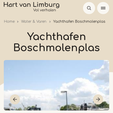
Skip
to
main
Home
Water & Varen
Yachthafen Boschmolenplas
content
Yachthafen
Boschmolenplas