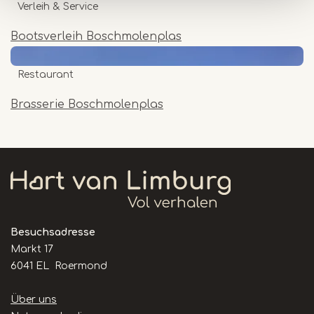
Verleih & Service
Bootsverleih Boschmolenplas
Restaurant
Brasserie Boschmolenplas
Besuchsadresse
Markt 17
6041 EL Roermond
Handige
Über uns