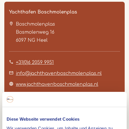
Yachthafen Boschmolenplas
Boschmolenplas
Bosmolenweg 16
6097 NG
Heel
+31(0)6 2059 9951
Item
1
info@jachthavenboschmolenplas.nl
of
www.jachthavenboschmolenplas.nl
4
Diese Webseite verwendet Cookies
Route
Wir verwenden Cookies, um Inhalte und Anzeigen zu