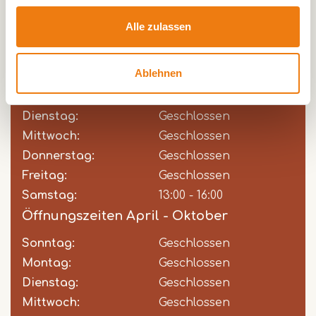
Öffnungszeiten
Alle zulassen
Öffnungszeiten November - März
Ablehnen
Sonntag:
Day
Time
Comment
Geschlossen
slot
Montag:
Geschlossen
Dienstag:
Geschlossen
Mittwoch:
Geschlossen
Donnerstag:
Geschlossen
Freitag:
Geschlossen
Samstag:
13:00 - 16:00
Öffnungszeiten April - Oktober
Sonntag:
Day
Time
Comment
Geschlossen
slot
Montag:
Geschlossen
Dienstag:
Geschlossen
Mittwoch:
Geschlossen