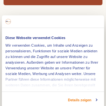
Die Leonardusmuhle ist 1865 erbaut worden. Es ist
eine "Beltmuhle". Die Muhle hatte zwei
Koppelmahlsteine.
Diese Webseite verwendet Cookies
Die Mühle hat einige Male ihren Besitzer
Wir verwenden Cookies, um Inhalte und Anzeigen zu
gewechselt. Verschiedene Teile wurden
personalisieren, Funktionen für soziale Medien anbieten
ausgewechselt oder modernisiert. 1987 wurde ‘De
zu können und die Zugriffe auf unsere Website zu
Molenstichting Maasbracht’ errichtet, um die
analysieren. Außerdem geben wir Informationen zu Ihrer
Mühle vollständig in den alten Stand
Verwendung unserer Website an unsere Partner für
zurückzubringen. Die Mühle ist jeden Samstag
soziale Medien, Werbung und Analysen weiter. Unsere
Partner führen diese Informationen möglicherweise mit
von 13.00-16.00 Uhr geöffnet. Vom 1. April bis zum 1.
weiteren Daten zusammen, die Sie ihnen bereitgestellt
Oktober ist sie auch Donnerstags von 13.00-16.00
haben oder die sie im Rahmen Ihrer Nutzung der Dienste
Uhr geöffnet.
gesammelt haben.
Details zeigen