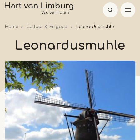
Skip
to
main
Home
Cultuur & Erfgoed
Leonardusmuhle
content
Leonardusmuhle