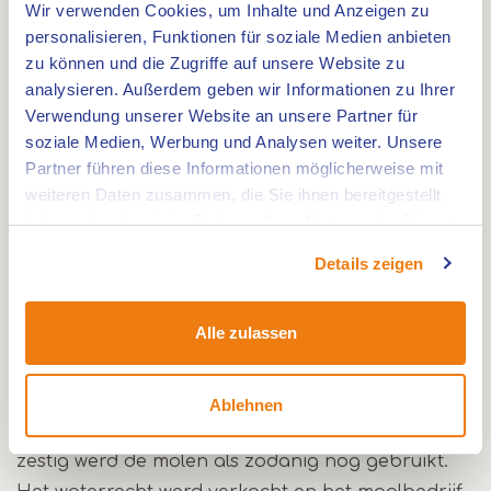
Wir verwenden Cookies, um Inhalte und Anzeigen zu
personalisieren, Funktionen für soziale Medien anbieten
zu können und die Zugriffe auf unsere Website zu
Route
analysieren. Außerdem geben wir Informationen zu Ihrer
Verwendung unserer Website an unsere Partner für
soziale Medien, Werbung und Analysen weiter. Unsere
Partner führen diese Informationen möglicherweise mit
Watermolen uit 1648. Onderslag korenmolen en
weiteren Daten zusammen, die Sie ihnen bereitgestellt
oliemolen op de Itterbeek
haben oder die sie im Rahmen Ihrer Nutzung der Dienste
Deze watermolen stamt uit het jaar 1648 en wordt
gesammelt haben.
Details zeigen
omschreven als “een fraai dorpshuis als
molenaarswoning”. Ze was vóór 1794 nauw
Alle zulassen
verbonden met het vorstendom Thorn. Vanaf
1852 tot 1960 volgden meerdere eigenaren elkaar
op, waarbij diverse veranderingen en
Ablehnen
verbouwingen tot stand kwamen. Tot in de jaren
zestig werd de molen als zodanig nog gebruikt.