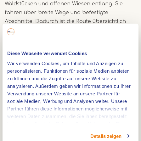
Waldstücken und offenen Wiesen entlang. Sie
fahren über breite Wege und befestigte
Abschnitte. Dadurch ist die Route übersichtlich
und abwechslungsreich.
Am Kanal entlang
Diese Webseite verwendet Cookies
Nach dem Radweg am Kanal folgt ein schöner
Wir verwenden Cookies, um Inhalte und Anzeigen zu
Abschnitt Singletrack. Hier wird die Route
personalisieren, Funktionen für soziale Medien anbieten
zu können und die Zugriffe auf unsere Website zu
schmaler und direkter. Das gibt der Nordschleife
analysieren. Außerdem geben wir Informationen zu Ihrer
einen sportlicheren Abschnitt zwischen den
Verwendung unserer Website an unsere Partner für
breiteren Wegen.
soziale Medien, Werbung und Analysen weiter. Unsere
Partner führen diese Informationen möglicherweise mit
Anschluss an andere Mountainbikerouten
weiteren Daten zusammen, die Sie ihnen bereitgestellt
haben oder die sie im Rahmen Ihrer Nutzung der Dienste
Am nördlichsten Punkt, beim Restaurant
gesammelt haben.
Details zeigen
Goudreinet De Wildenberg, schließt die