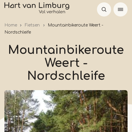
Skip
to
main
Home
Fietsen
Mountainbikeroute Weert -
content
Nordschleife
Mountainbikeroute
Weert -
Nordschleife