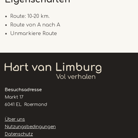
Route: 10-20 km.
Route von A nach A
Unmarkiere Route
Besuchsadresse
Markt 17
6041 EL Roermond
Handige
Über uns
links
Nutzungsbedingungen
Datenschutz