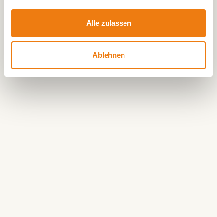
Nordschleife an die Mountainbikerouten in
Südost-Brabant an. So können Sie die Route mit
Alle zulassen
anderen Routen in der Umgebung erweitern.
Steigen Sie aufs Mountainbike und entdecken Sie
Ablehnen
die Nordseite von Weert in Ihrem eigenen Tempo.