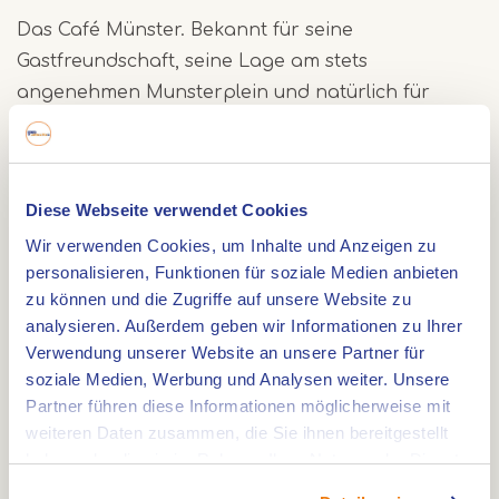
Das Café Münster. Bekannt für seine
Gastfreundschaft, seine Lage am stets
angenehmen Munsterplein und natürlich für
seine köstlichen Speisen und Getränke.
Das Munstercafé liegt im Herzen der Innenstadt
am schönen Munsterplein und ist einer der
Diese Webseite verwendet Cookies
beliebtesten Treffpunkte in Roermond. Zu allen
Wir verwenden Cookies, um Inhalte und Anzeigen zu
Tageszeiten ist es angenehm geschäftig, sowohl
personalisieren, Funktionen für soziale Medien anbieten
drinnen als auch draußen auf der Terrasse, mit
zu können und die Zugriffe auf unsere Website zu
Gästen, die Frühstück, Mittagessen, Abendessen
analysieren. Außerdem geben wir Informationen zu Ihrer
oder einfach nur eine schöne Tasse Kaffee
Verwendung unserer Website an unsere Partner für
während oder nach dem Einkaufen in Roermond
soziale Medien, Werbung und Analysen weiter. Unsere
genießen.
Partner führen diese Informationen möglicherweise mit
weiteren Daten zusammen, die Sie ihnen bereitgestellt
haben oder die sie im Rahmen Ihrer Nutzung der Dienste
In ihrer ganzen Größe blickt die Munsterkerk auf
gesammelt haben.