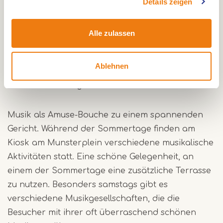
den Platz mit seinen gemütlichen Terrassen und
Details zeigen
Besuchern herab. Eine alte Kirche als Teil der
Abtei Münster, erbaut im frühen dreizehnten
Alle zulassen
Jahrhundert, mit vielen Narben, die im Laufe der
Jahrhunderte entstanden sind. Das letzte war das
Ablehnen
Erdbeben im Jahr 1992, bei dem beide Chortürme
schwer beschädigt wurden.
Musik als Amuse-Bouche zu einem spannenden
Gericht. Während der Sommertage finden am
Kiosk am Munsterplein verschiedene musikalische
Aktivitäten statt. Eine schöne Gelegenheit, an
einem der Sommertage eine zusätzliche Terrasse
zu nutzen. Besonders samstags gibt es
verschiedene Musikgesellschaften, die die
Besucher mit ihrer oft überraschend schönen