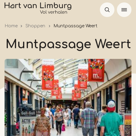
Skip
to
main
Home
Shoppen
Muntpassage Weert
content
Muntpassage Weert