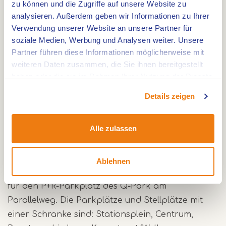
Muntpassage in Weert für einen unterhaltsamen
zu können und die Zugriffe auf unsere Website zu
Einkaufsnachmittag!
analysieren. Außerdem geben wir Informationen zu Ihrer
Verwendung unserer Website an unsere Partner für
Die Muntpassage in Weert ist mit dem Auto, dem
soziale Medien, Werbung und Analysen weiter. Unsere
Fahrrad und den öffentlichen Verkehrsmitteln gut
Partner führen diese Informationen möglicherweise mit
erreichbar. An Sonntagen (einschließlich
weiteren Daten zusammen, die Sie ihnen bereitgestellt
verkaufsoffenen Sonntagen) und Feiertagen
haben oder die sie im Rahmen Ihrer Nutzung der Dienste
können Sie in Weert auf den Parkplätzen, entlang
gesammelt haben.
Details zeigen
der Straßen und auf den Parkdecks kostenlos *
parken! Informieren Sie sich auf der Website über
die teilnehmenden Parkhäuser.
Alle zulassen
*Dies gilt nicht für Parkplätze und Stellplätze, die
Ablehnen
mit einer Schranke ausgestattet sind, und nicht
für den P+R-Parkplatz des Q-Park am
Parallelweg. Die Parkplätze und Stellplätze mit
einer Schranke sind: Stationsplein, Centrum,