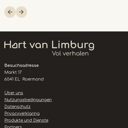
Item
1
of
1
Besuchsadresse
Markt 17
6041 EL Roermond
Handige
Über uns
links
Nutzungsbedingungen
Datenschutz
Privacyverklaring
Produkte und Dienste
Partners