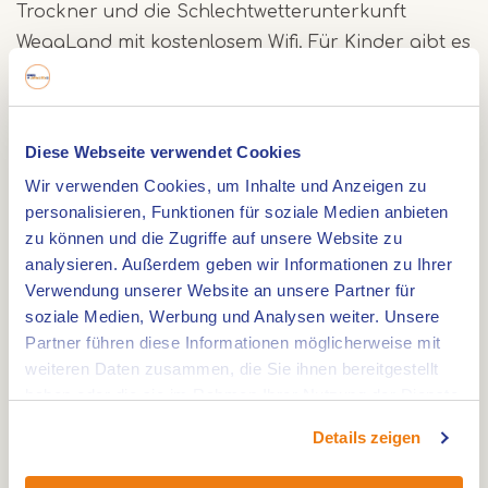
Trockner und die Schlechtwetterunterkunft
WegaLand mit kostenlosem Wifi. Für Kinder gibt es
eine Feuerstelle, einen Sandkasten, eine
Wasserpumpe, eine Boulebahn und einen
Spielwald. In der Hochsaison gibt es jeden
Diese Webseite verwendet Cookies
Morgen frische Brötchen. Außerdem gibt es 3
Wir verwenden Cookies, um Inhalte und Anzeigen zu
Wanderhütten, ein Tipi-Zelt, den Schlafwagen La
personalisieren, Funktionen für soziale Medien anbieten
Roulotte und Leihzelte.
zu können und die Zugriffe auf unsere Website zu
analysieren. Außerdem geben wir Informationen zu Ihrer
Camping-Stellplätze
Verwendung unserer Website an unsere Partner für
soziale Medien, Werbung und Analysen weiter. Unsere
Der Naturcampingplatz Wega ist Mitglied des
Partner führen diese Informationen möglicherweise mit
Groene Koepel (Grüner Dom). Die Campingplätze
weiteren Daten zusammen, die Sie ihnen bereitgestellt
haben oder die sie im Rahmen Ihrer Nutzung der Dienste
sind geräumig, grün und bieten eine fantastische
gesammelt haben.
Aussicht. Es gibt keine abgegrenzten Stellplätze,
Details zeigen
wodurch der Platz sehr geräumig wirkt. Wega ist
Teil des speziellen Netzes von