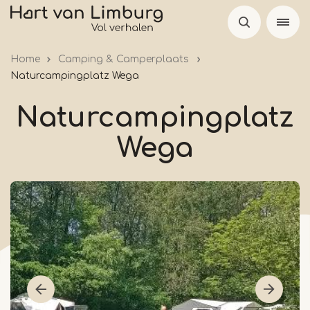
Skip
to
main
Home
Camping & Camperplaats
content
Naturcampingplatz Wega
Naturcampingplatz
Wega