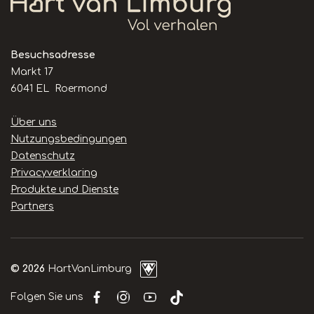
Besuchsadresse
Markt 17
6041 EL Roermond
Handige
Über uns
links
Nutzungsbedingungen
Datenschutz
Privacyverklaring
Produkte und Dienste
Partners
© 2026
HartVanLimburg
Folgen Sie uns