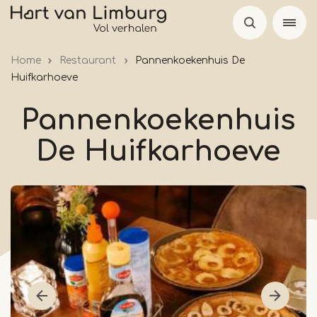
Skip
to
main
Home
Restaurant
Pannenkoekenhuis De
content
Huifkarhoeve
Pannenkoekenhuis
De Huifkarhoeve