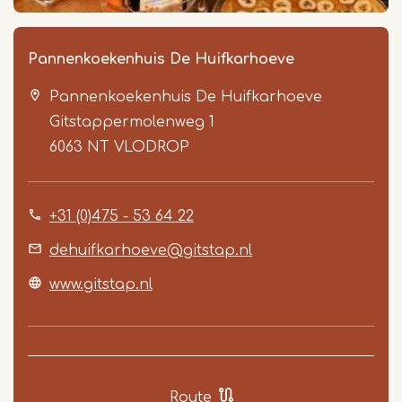
Pannenkoekenhuis De Huifkarhoeve
Pannenkoekenhuis De Huifkarhoeve
Gitstappermolenweg 1
6063 NT
VLODROP
+31 (0)475 - 53 64 22
Item
1
dehuifkarhoeve@gitstap.nl
of
www.gitstap.nl
3
Route