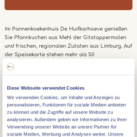
Im Pannenkoekenhuis De Huifkarhoeve genießen
Sie Pfannkuchen aus Mehl der Gitstappermolen
und frischen, regionalen Zutaten aus Limburg. Auf
der Speisekarte stehen mehr als 50
Pfannkuchenvarianten, von süß bis herzhaft und
von klassisch bis besonders. Darf es lieber etwas
anderes sein? Dann wählen Sie einen frischen
Diese Webseite verwendet Cookies
Salat, eine Suppe oder ein Stück Limburger Vlaai.
Pfannkuchen mit Mehl der Gitstappermolen
Wir verwenden Cookies, um Inhalte und Anzeigen zu
personalisieren, Funktionen für soziale Medien anbieten
Das Mehl für die Pfannkuchen wird frisch auf den
zu können und die Zugriffe auf unsere Website zu
Mühlsteinen der Gitstappermolen gemahlen. Das
analysieren. Außerdem geben wir Informationen zu Ihrer
Verwendung unserer Website an unsere Partner für
gibt den Pfannkuchen ihren eigenen Geschmack
soziale Medien, Werbung und Analysen weiter. Unsere
und verbindet die Speisekarte mit der