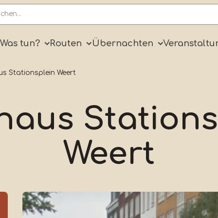
ry
Was tun?
Routen
Übernachten
Veranstaltu
s Stationsplein Weert
haus Stations
Weert