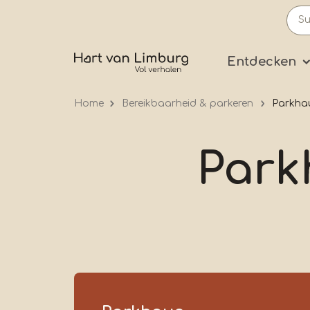
Skip
to
main
Prima
Entdecken
content
Home
Bereikbaarheid & parkeren
Parkhau
Park