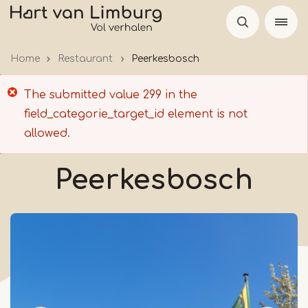
Skip
to
main
Home
Restaurant
Peerkesbosch
content
Error
The submitted value
299
in the
message
field_categorie_target_id
element is not
allowed.
Peerkesbosch