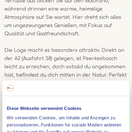
Terrasse aus blicken Sie auf den Waldrand,
während drinnen eine warme, heimelige
Atmosphäre auf Sie wartet. Hier dreht sich alles
um ungezwungenes Genießen, mit Fokus auf
Qualität und Gastfreundschaft.
Die Lage macht es besonders attraktiv. Direkt an
der A2 (Ausfahrt 38) gelegen, ist Peerkesbosch
leicht zu erreichen, doch sobald du angekommen
bist, befindest du dich mitten in der Natur. Perfekt
für Wanderer und Radfahrer, aber auch als
angenehmer Zwischenstopp unterwegs.
Von Peerkesbosch aus entdecken Sie den
Diese Webseite verwendet Cookies
Weerterbos von seiner schönsten Seite. Wandern
Wir verwenden Cookies, um Inhalte und Anzeigen zu
Sie über gewundene Pfade, durchqueren Sie
personalisieren, Funktionen für soziale Medien anbieten
zu können und die Zugriffe auf unsere Website zu