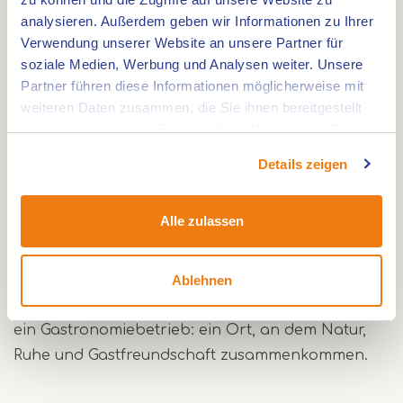
offene Heidefelder und besuchen Sie Orte wie
analysieren. Außerdem geben wir Informationen zu Ihrer
das Grenz-Kirchen-Denkmal oder den
Verwendung unserer Website an unsere Partner für
Aussichtsturm. Mit etwas Glück sehen Sie
soziale Medien, Werbung und Analysen weiter. Unsere
unterwegs sogar Rotwild oder anderes Wild. Auch
Partner führen diese Informationen möglicherweise mit
Radfahrer können hier dank des ausgedehnten
weiteren Daten zusammen, die Sie ihnen bereitgestellt
Knotenpunktnetzes in der Region in alle
haben oder die sie im Rahmen Ihrer Nutzung der Dienste
gesammelt haben.
Richtungen fahren.
Details zeigen
Nach einer aktiven Tour ist Peerkesbosch der
Alle zulassen
ideale Ort, um kurz durchzuatmen. Mit einer
Tasse Kaffee, einer Leckerei oder einem reich
gedeckten Tisch lassen Sie den Tag entspannt
Ablehnen
ausklingen. Peerkesbosch ist damit mehr als nur
ein Gastronomiebetrieb: ein Ort, an dem Natur,
Ruhe und Gastfreundschaft zusammenkommen.