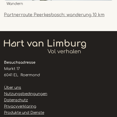
Wandern
Partnerroute Peerkesbosch: wanderung 10 km
Besuchsadresse
Markt 17
6041 EL Roermond
Handige
Über uns
links
Nutzungsbedingungen
Datenschutz
Privacyverklaring
Produkte und Dienste