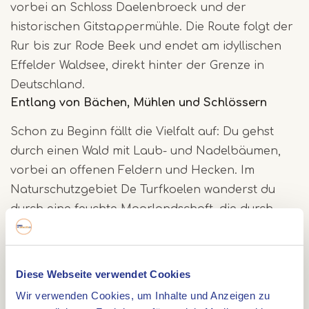
vorbei an Schloss Daelenbroeck und der
historischen Gitstappermühle. Die Route folgt der
Rur bis zur Rode Beek und endet am idyllischen
Effelder Waldsee, direkt hinter der Grenze in
Deutschland.
Entlang von Bächen, Mühlen und Schlössern
Schon zu Beginn fällt die Vielfalt auf: Du gehst
durch einen Wald mit Laub- und Nadelbäumen,
vorbei an offenen Feldern und Hecken. Im
Naturschutzgebiet De Turfkoelen wanderst du
durch eine feuchte Moorlandschaft, die durch
Torfabbau entstanden ist. Danach erreichst du
das restaurierte Schloss Daelenbroeck und die
jahrhundertealte Gitstappermühle, in der du
Diese Webseite verwendet Cookies
heute noch Mehl und Brot kaufen kannst.
Wir verwenden Cookies, um Inhalte und Anzeigen zu