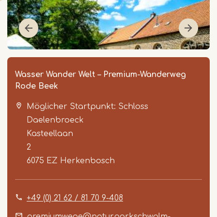
Wasser Wander Welt – Premium-Wanderweg
Rode Beek
Möglicher Startpunkt: Schloss
Daelenbroeck
Kasteellaan
2
6075 EZ
Herkenbosch
Item
1
of
+49 (0) 21 62 / 81 70 9-408
3
premiumwege@naturparkschwalm-