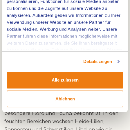
personalisieren, Funktionen für soziale Medien anbieten
Geschichte, Wasser und Ruhe
zu können und die Zugriffe auf unsere Website zu
analysieren. Außerdem geben wir Informationen zu Ihrer
Die Rode Beek verdankt ihre rotbraune Farbe
Verwendung unserer Website an unsere Partner für
dem hohen Eisengehalt. Dieser Bach schlängelt
soziale Medien, Werbung und Analysen weiter. Unsere
sich durch die Landschaft und mündet in den
Partner führen diese Informationen möglicherweise mit
weiteren Daten zusammen, die Sie ihnen bereitgestellt
Effelder Waldsee, einen See mit ruhigen
haben oder die sie im Rahmen Ihrer Nutzung der Dienste
Aussichtspunkten. Unterwegs kommst du an Cafés
gesammelt haben.
und Rastplätzen vorbei. Die Umgebung ist reich
Details zeigen
an Kultur und Geschichte, mit Schloss und Mühle
als Höhepunkte.
Alle zulassen
Pflanzen und Tiere entlang des Wassers
Ablehnen
Die Route führt durch eine Landschaft, die für ihre
besondere Flora und Fauna bekannt ist. In den
feuchten Bereichen wachsen Heide-Lilien,
Sonnentau und Schwertlilien. Libellen wie die