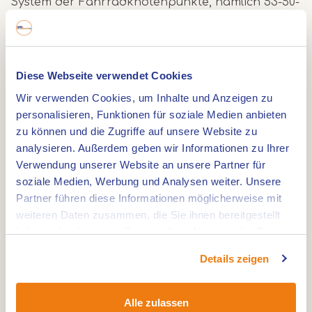
System der Fahrradknotenpunkte, nämlich 53-50-
41-40-77-78-76-69-51-73-70-72-73-53. Sie können den
Radweg an jedem beliebigen Kotenpunkt der
Route beginnen. Der beste Ausgangspunkt ist
Diese Webseite verwendet Cookies
jedoch der Markt in Weert.
Wir verwenden Cookies, um Inhalte und Anzeigen zu
personalisieren, Funktionen für soziale Medien anbieten
Überblick über die Route
zu können und die Zugriffe auf unsere Website zu
analysieren. Außerdem geben wir Informationen zu Ihrer
Die Route ist vollständig in der
App Archeo Route
Verwendung unserer Website an unsere Partner für
Limburg
enthalten. Laden Sie die App herunter
soziale Medien, Werbung und Analysen weiter. Unsere
und starten Sie die Route aus der App. Unterwegs
Partner führen diese Informationen möglicherweise mit
werden Sie über eine Glocke gewarnt, wenn Sie
weiteren Daten zusammen, die Sie ihnen bereitgestellt
an einen interessanten Ort kommen.
haben oder die sie im Rahmen Ihrer Nutzung der Dienste
gesammelt haben.
Details zeigen
Entdecken Sie an den acht Standorten der
Archeo Route Limburg verschiedene wichtige
Alle zulassen
Aspekte und Funde aus der Geschichte von Weert