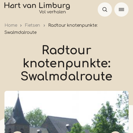
Skip
to
main
Home
Fietsen
Radtour knotenpunkte:
content
Swalmdalroute
Radtour
knotenpunkte:
Swalmdalroute