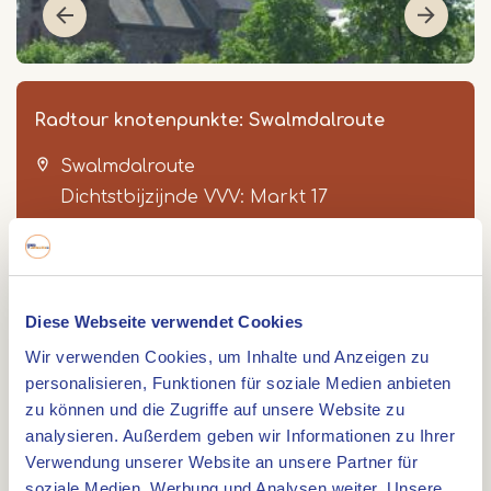
Radtour knotenpunkte: Swalmdalroute
Swalmdalroute
Dichtstbijzijnde VVV: Markt 17
6041 EL
Roermond
+31 (0) 475 335 847
Item
Diese Webseite verwendet Cookies
1
vvvroermond@hartvanlimburg.nl
Wir verwenden Cookies, um Inhalte und Anzeigen zu
of
personalisieren, Funktionen für soziale Medien anbieten
5
zu können und die Zugriffe auf unsere Website zu
analysieren. Außerdem geben wir Informationen zu Ihrer
Verwendung unserer Website an unsere Partner für
soziale Medien, Werbung und Analysen weiter. Unsere