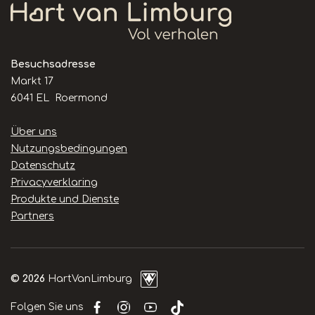
Besuchsadresse
Markt 17
6041 EL Roermond
Handige
Über uns
links
Nutzungsbedingungen
Datenschutz
Privacyverklaring
Produkte und Dienste
Partners
© 2026
HartVanLimburg
Folgen Sie uns