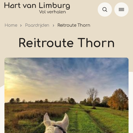
Skip
to
main
Home
Paardrijden
Reitroute Thorn
content
Reitroute Thorn