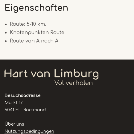
Eigenschaften
Route: 5-10 km.
Knotenpunkten Route
Route von A nach A
Besuchsadresse
Markt 17
6041 EL Roermond
Handige
Über uns
links
Nutzungsbedingungen