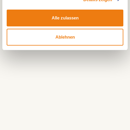
Grenze. Dort bekommt der Ausritt einen
ländlichen Charakter, mit Raum um Sie herum und
Alle zulassen
sanften Übergängen zwischen Dorf, Feldern und
Außenbereich. Gerade diese Abwechslung macht
Ablehnen
die Reitroute Thorn geeignet für alle, die Kultur
und Ausreiten kombinieren möchten.