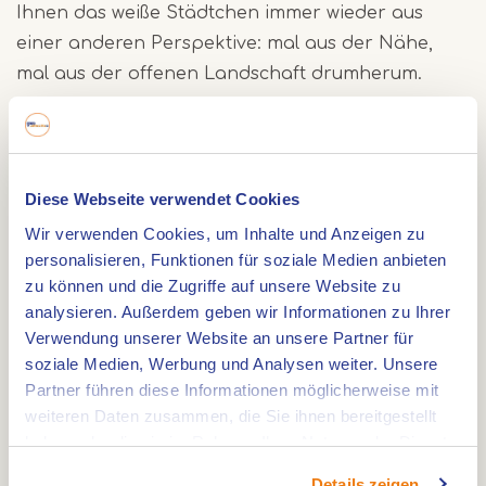
Ihnen das weiße Städtchen immer wieder aus
einer anderen Perspektive: mal aus der Nähe,
mal aus der offenen Landschaft drumherum.
Durch das weiße Städtchen Thorn
Ein besonderer Teil der Route führt durch Thorn
Diese Webseite verwendet Cookies
selbst. Während Sie durch den Ort reiten, sehen
Wir verwenden Cookies, um Inhalte und Anzeigen zu
Sie die bekannten weißen Häuser, historischen
personalisieren, Funktionen für soziale Medien anbieten
Straßen und das ruhige Ortsbild. So erleben Sie
zu können und die Zugriffe auf unsere Website zu
Thorn nicht nur vom Rand aus, sondern auch aus
analysieren. Außerdem geben wir Informationen zu Ihrer
dem Herzen des Städtchens.
Verwendung unserer Website an unsere Partner für
soziale Medien, Werbung und Analysen weiter. Unsere
Partner führen diese Informationen möglicherweise mit
Entlang der belgischen Grenze
weiteren Daten zusammen, die Sie ihnen bereitgestellt
haben oder die sie im Rahmen Ihrer Nutzung der Dienste
Außerhalb von Thorn folgt die Route auch
gesammelt haben.
unbefestigten Wegen in Richtung belgische
Details zeigen