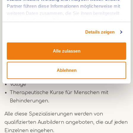
Partner führen diese Informationen möglicherweise mit
Reitunterricht für nichtbehinderte und
weiteren Daten zusammen, die Sie ihnen bereitgestellt
behinderte Reiter, einschließlich der Nutzung
haben oder die sie im Rahmen Ihrer Nutzung der Dienste
des Freestyle-Systems;
gesammelt haben.
Details zeigen
Die drei Freestyle-Ausbildungsformen
(Loosework, Groundwork und Double Long
Alle zulassen
Lines),
Together in Balance (ein Kurs zur Verbesserung
der motorischen Fähigkeiten des Reiters),
Ablehnen
Spezielle Springprüfungen,
Voltige
Therapeutische Kurse für Menschen mit
Behinderungen.
Alle diese Spezialisierungen werden von
qualifizierten Ausbildern angeboten, die auf jeden
Einzelnen eingehen.