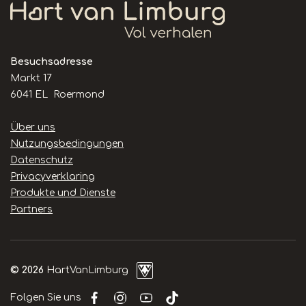
Besuchsadresse
Markt 17
6041 EL Roermond
Handige
Über uns
links
Nutzungsbedingungen
Datenschutz
Privacyverklaring
Produkte und Dienste
Partners
© 2026
HartVanLimburg
Folgen Sie uns