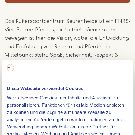
Das Ruitersportcentrum Seurenheide ist ein FNRS-
Vier-Sterne-Pferdesportbetrieb. Gemeinsam
bewegen ist hier die Vision, wobei die Entwicklung
und Entfaltung von Reitern und Pferden im
Mittelpunkt steht. Spaß, Sicherheit, Respekt &
Wohlbefinden und Leidenschaft sind wichtige
Schwerpunkte in ihrem Unternehmen.
Verschiedene Branchen
Diese Webseite verwendet Cookies
Das Reitsportzentrum besteht aus drei
Wir verwenden Cookies, um Inhalte und Anzeigen zu
verschiedenen Geschäftszweigen: Reitschule,
personalisieren, Funktionen für soziale Medien anbieten
Pension und Springstall. Innerhalb der Sparte
zu können und die Zugriffe auf unsere Website zu
Reitsportzentrum bieten sie verschiedene
analysieren. Außerdem geben wir Informationen zu Ihrer
Spezialisierungen an. Nämlich:
Verwendung unserer Website an unsere Partner für
soziale Medien, Werbung und Analysen weiter. Unsere