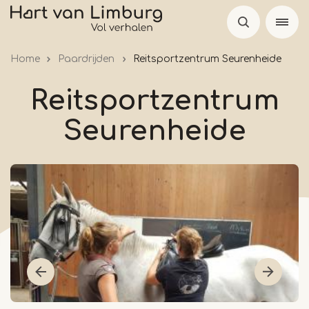
Skip
to
main
Home
Paardrijden
Reitsportzentrum Seurenheide
content
Reitsportzentrum
Seurenheide