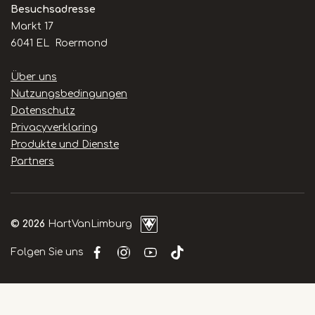
Besuchsadresse
Markt 17
6041 EL Roermond
Handige
Über uns
links
Nutzungsbedingungen
Datenschutz
Privacyverklaring
Produkte und Dienste
Partners
© 2026
HartVanLimburg
Folgen Sie uns