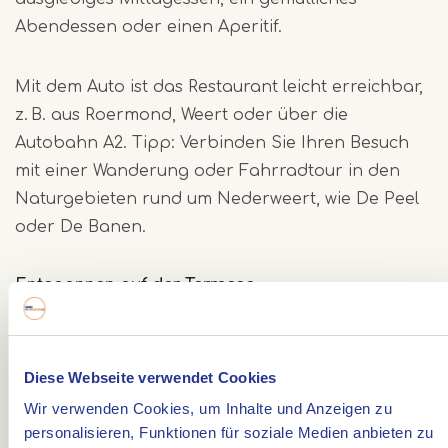
Abendessen oder einen Aperitif.
Mit dem Auto ist das Restaurant leicht erreichbar,
z. B. aus Roermond, Weert oder über die
Autobahn A2. Tipp: Verbinden Sie Ihren Besuch
mit einer Wanderung oder Fahrradtour in den
Naturgebieten rund um Nederweert, wie De Peel
oder De Banen.
Entspannen auf der Terrasse
Hinter dem denkmalgeschützten Gebäude liegt
eine ruhige Terrasse, umgeben von alten Bäumen.
Diese Webseite verwendet Cookies
Bequeme Stühle und der Blick ins Grüne laden
Wir verwenden Cookies, um Inhalte und Anzeigen zu
zum Verweilen ein. Für kühle Tage gibt es
personalisieren, Funktionen für soziale Medien anbieten zu
Heizstrahler und Decken. Auch der Außenkamin