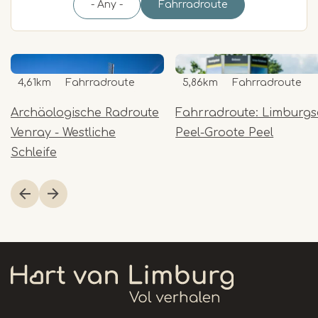
- Any -
Fahrradroute
4,61km
Fahrradroute
5,86km
Fahrradroute
Archäologische Radroute
Fahrradroute: Limburgs
Venray - Westliche
Peel-Groote Peel
Schleife
Item
1
of
2