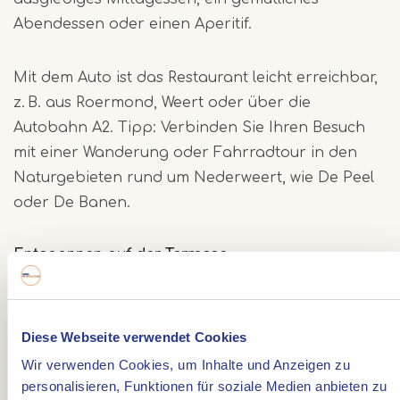
Abendessen oder einen Aperitif.
Mit dem Auto ist das Restaurant leicht erreichbar,
z. B. aus Roermond, Weert oder über die
Autobahn A2. Tipp: Verbinden Sie Ihren Besuch
mit einer Wanderung oder Fahrradtour in den
Naturgebieten rund um Nederweert, wie De Peel
oder De Banen.
Entspannen auf der Terrasse
Hinter dem denkmalgeschützten Gebäude liegt
eine ruhige Terrasse, umgeben von alten Bäumen.
Diese Webseite verwendet Cookies
Bequeme Stühle und der Blick ins Grüne laden
Wir verwenden Cookies, um Inhalte und Anzeigen zu
zum Verweilen ein. Für kühle Tage gibt es
personalisieren, Funktionen für soziale Medien anbieten zu
Heizstrahler und Decken. Auch der Außenkamin