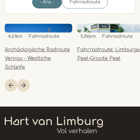
- Any -
Fahrradroute
4,61km
Fahrradroute
5,86km
Fahrradroute
Archäologische Radroute
Fahrradroute: Limburgs
Venray - Westliche
Peel-Groote Peel
Schleife
Item
1
of
2