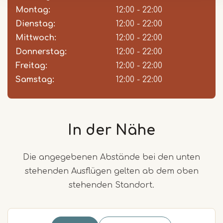
slot
Montag:
12:00 - 22:00
Dienstag:
12:00 - 22:00
Mittwoch:
12:00 - 22:00
Donnerstag:
12:00 - 22:00
Freitag:
12:00 - 22:00
Samstag:
12:00 - 22:00
In der Nähe
Die angegebenen Abstände bei den unten
stehenden Ausflügen gelten ab dem oben
stehenden Standort.