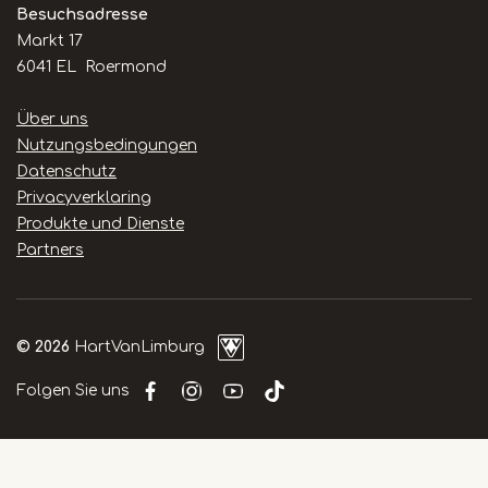
Besuchsadresse
Markt 17
6041 EL Roermond
Handige
Über uns
links
Nutzungsbedingungen
Datenschutz
Privacyverklaring
Produkte und Dienste
Partners
© 2026
HartVanLimburg
Folgen Sie uns