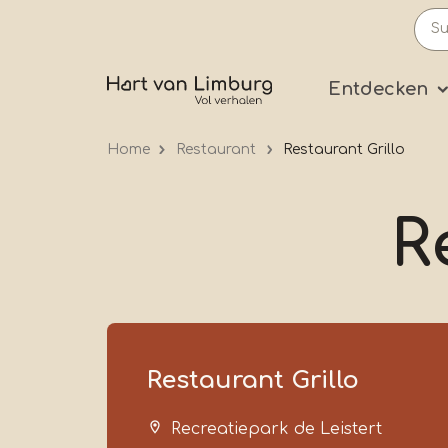
Skip
to
main
Prima
Entdecken
content
Home
Restaurant
Restaurant Grillo
R
Restaurant Grillo
Recreatiepark de Leistert