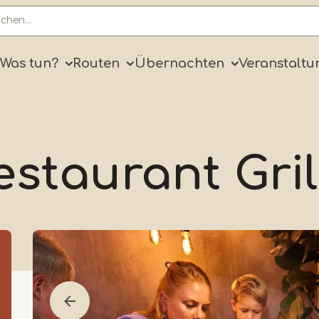
ry
Was tun?
Routen
Übernachten
Veranstaltu
estaurant Gril