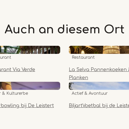
Auch an diesem
Ort
urant
Restaurant
urant Via Verde
La Selva Pannenkoeken 
Planken
r & Kulturerbe
Actief & Avontuur
owling bij De Leistert
BiljartVoetbal bij de Leist