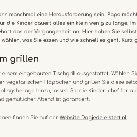
1
ann manchmal eine Herausforderung sein. Papa möch
of
für die Kinder dauert alles ein klein wenig zu lange. Im
5
ehört das der Vergangenheit an. Hier haben Sie selbst
ie wählen, was Sie essen und wie schnell es geht. Kurz
 grillen
t einem eingebauten Tischgrill ausgestattet. Wählen Si
oder vegetarischen Häppchen und grillen Sie diese selb
blingsbeilage hinzu, lassen Sie die Kinder „chef for a 
 gemütlicher Abend ist garantiert.
onen finden Sie auf der
Website Dagjedeleistert.nl
.