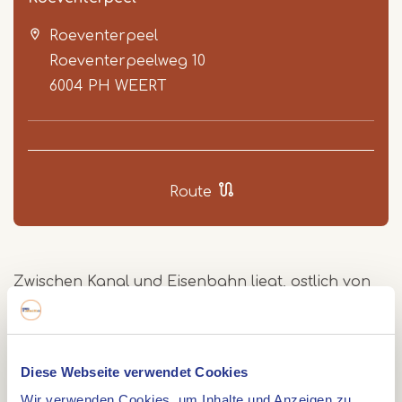
Roeventerpeel
Roeventerpeelweg 10
6004 PH
WEERT
Item
1
Route
of
3
Zwischen Kanal und Eisenbahn liegt, ostlich von
Weert, eine Anzahl Moore: Das Roeventerpeel und
die Einderbeekvennen. Insgesamt ist das Gebiet
34 Hektar gross.
Diese Webseite verwendet Cookies
Das Roeventerpeel wird von Erlenwald, trockenem
Wir verwenden Cookies, um Inhalte und Anzeigen zu