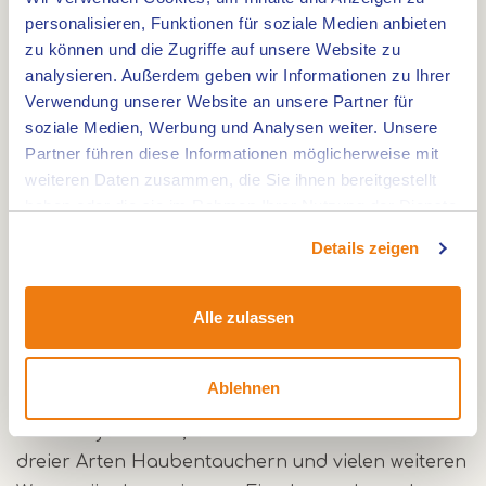
Eichenwald und Graslandschaft umgeben. Das
personalisieren, Funktionen für soziale Medien anbieten
Roeventerpeel besteht aus einem Teich, von
zu können und die Zugriffe auf unsere Website zu
höheren Sandböden umringt. Dort treffen vier
analysieren. Außerdem geben wir Informationen zu Ihrer
Wasser aufeinander: Die Einderbeek, de
Verwendung unserer Website an unsere Partner für
soziale Medien, Werbung und Analysen weiter. Unsere
Vlierlossing, die Kraanlossing und der
Partner führen diese Informationen möglicherweise mit
Stortbermsloot bilden gemeinsam den
weiteren Daten zusammen, die Sie ihnen bereitgestellt
Leukerbeek. Schilf, Rohrkolben und die Teichbinse
haben oder die sie im Rahmen Ihrer Nutzung der Dienste
dominieren die Vegetation. Ab und zu sorgen
gesammelt haben.
Details zeigen
blühende Pflanzen wie Engelwurz und die Arznei-
Engelwurz für Variation.
Auf der Nordseite wurde neuer Wald angepflanzt.
Alle zulassen
Ganz besonders im Südwesten und Westen liegen
ältere Wälder. An der Ostseite liegen
Ablehnen
Grünlandgrundstücke. Auf der Bank am
Schoordijk sitzend, können Sie die Anwesenheit
dreier Arten Haubentauchern und vielen weiteren