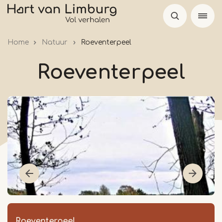
Skip
to
main
Home
Natuur
Roeventerpeel
content
Roeventerpeel
Roeventerpeel