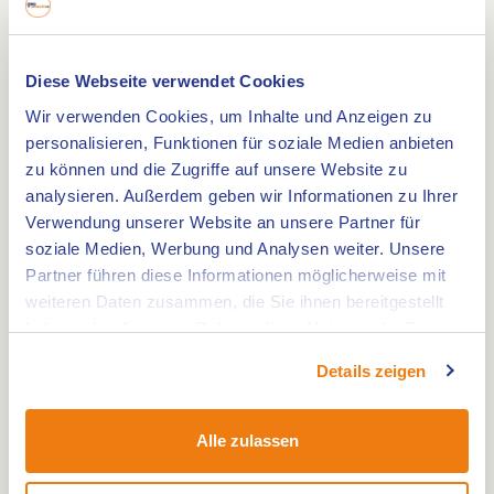
Route
Diese Webseite verwendet Cookies
Wir verwenden Cookies, um Inhalte und Anzeigen zu
personalisieren, Funktionen für soziale Medien anbieten
zu können und die Zugriffe auf unsere Website zu
Watermolen uit 1630. Onderslag korenmolen
analysieren. Außerdem geben wir Informationen zu Ihrer
gelegen aan de Itterbeek
Verwendung unserer Website an unsere Partner für
Tussen Neeritter en Ittervoort staat de
soziale Medien, Werbung und Analysen weiter. Unsere
Partner führen diese Informationen möglicherweise mit
Schouwsmolen een onderslagmolen met een
weiteren Daten zusammen, die Sie ihnen bereitgestellt
bewogen geschiedenis. De huidige molen is
haben oder die sie im Rahmen Ihrer Nutzung der Dienste
vermoedelijk rond 1630 gebouwd. In 1963 viel het
gesammelt haben.
Details zeigen
doek, naar het leek, voorgoed voor de
Schouwsmolen. Zoals bij zoveel watermolens,
kwam ook de Schouwsmolen stil te staan toen de
Alle zulassen
eigenaar het stuwrecht van de molen aan het