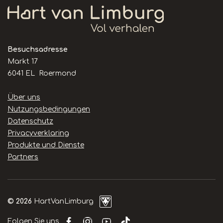
Besuchsadresse
Markt 17
6041 EL Roermond
Handige
Über uns
links
Nutzungsbedingungen
Datenschutz
Privacyverklaring
Produkte und Dienste
Partners
© 2026
HartVanLimburg
Folgen Sie uns