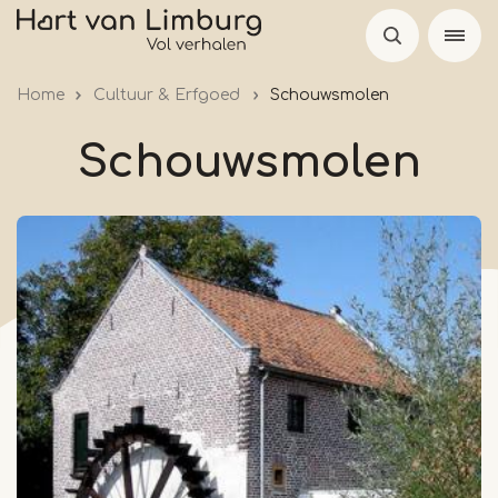
Skip
to
main
Home
Cultuur & Erfgoed
Schouwsmolen
content
Schouwsmolen