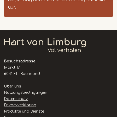
uur, vrijdag om 09:00 uur en zondag om 10:45
uur.
Besuchsadresse
Markt 17
6041 EL Roermond
Handige
Über uns
links
Nutzungsbedingungen
Datenschutz
Privacyverklaring
Produkte und Dienste