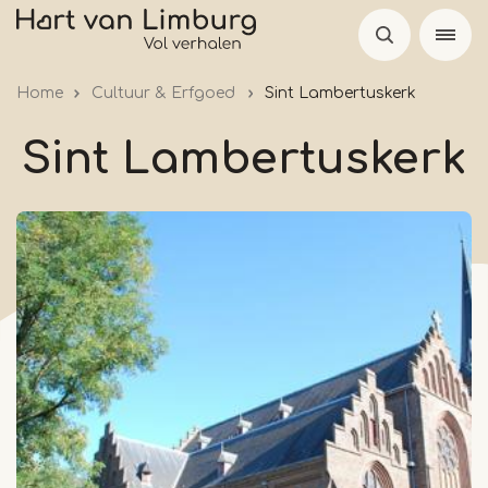
Skip
to
main
Home
Cultuur & Erfgoed
Sint Lambertuskerk
content
Sint Lambertuskerk