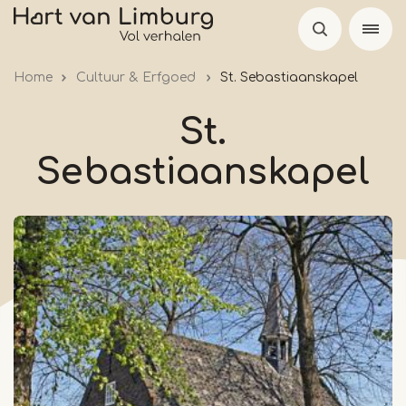
Skip
to
main
Home
Cultuur & Erfgoed
St. Sebastiaanskapel
content
St.
Sebastiaanskapel