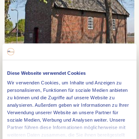
Diese Webseite verwendet Cookies
St. Sebastiaanskapel
Wir verwenden Cookies, um Inhalte und Anzeigen zu
personalisieren, Funktionen für soziale Medien anbieten
St. Sebastiaanskapel
zu können und die Zugriffe auf unsere Website zu
St Sebastiaanskapelstr 5B
analysieren. Außerdem geben wir Informationen zu Ihrer
6003 NS
WEERT
Verwendung unserer Website an unsere Partner für
soziale Medien, Werbung und Analysen weiter. Unsere
Partner führen diese Informationen möglicherweise mit
weiteren Daten zusammen, die Sie ihnen bereitgestellt